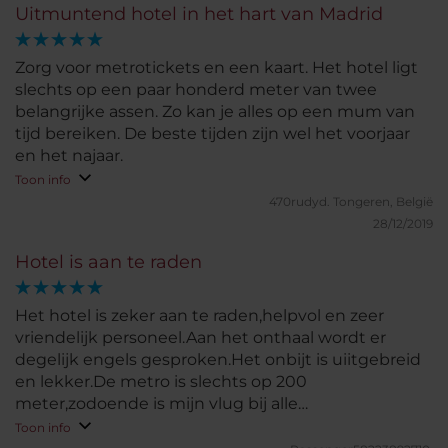
Uitmuntend hotel in het hart van Madrid
Zorg voor metrotickets en een kaart. Het hotel ligt
slechts op een paar honderd meter van twee
belangrijke assen. Zo kan je alles op een mum van
tijd bereiken. De beste tijden zijn wel het voorjaar
en het najaar.
Toon info
470rudyd.
Tongeren, België
28/12/2019
Hotel is aan te raden
Het hotel is zeker aan te raden,helpvol en zeer
vriendelijk personeel.Aan het onthaal wordt er
degelijk engels gesproken.Het onbijt is uiitgebreid
en lekker.De metro is slechts op 200
meter,zodoende is mijn vlug bij alle
bezienswaardigheden als op het vliegveld.Bij ons
Toon info
mogelijk volgend bezoek aan Madrid kiezen we