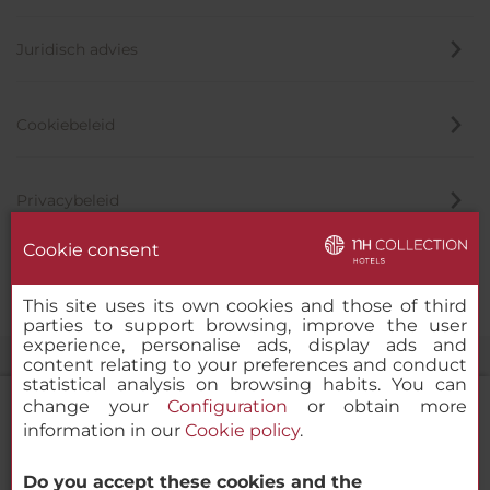
Juridisch advies
Cookiebeleid
Privacybeleid
Cookie consent
Klokkenluider
This site uses its own cookies and those of third
parties to support browsing, improve the user
experience, personalise ads, display ads and
content relating to your preferences and conduct
statistical analysis on browsing habits. You can
change your
Configuration
or obtain more
information in our
Cookie policy
.
NH Collection Madrid Abascal
Do you accept these cookies and the