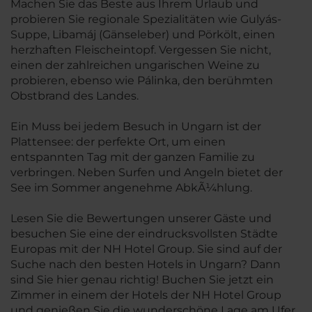
Machen Sie das Beste aus Ihrem Urlaub und
probieren Sie regionale Spezialitäten wie Gulyás-
Suppe, Libamáj (Gänseleber) und Pörkölt, einen
herzhaften Fleischeintopf. Vergessen Sie nicht,
einen der zahlreichen ungarischen Weine zu
probieren, ebenso wie Pálinka, den berühmten
Obstbrand des Landes.
Ein Muss bei jedem Besuch in Ungarn ist der
Plattensee: der perfekte Ort, um einen
entspannten Tag mit der ganzen Familie zu
verbringen. Neben Surfen und Angeln bietet der
See im Sommer angenehme AbkÃ¼hlung.
Lesen Sie die Bewertungen unserer Gäste und
besuchen Sie eine der eindrucksvollsten Städte
Europas mit der NH Hotel Group. Sie sind auf der
Suche nach den besten Hotels in Ungarn? Dann
sind Sie hier genau richtig! Buchen Sie jetzt ein
Zimmer in einem der Hotels der NH Hotel Group
und genießen Sie die wunderschöne Lage am Ufer