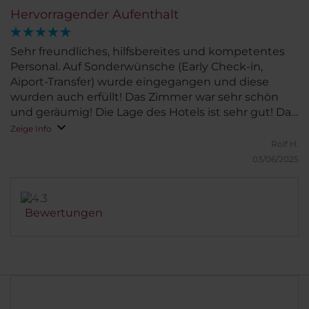
Hervorragender Aufenthalt
Sehr freundliches, hilfsbereites und kompetentes
Personal. Auf Sonderwünsche (Early Check-in,
Aiport-Transfer) wurde eingegangen und diese
wurden auch erfüllt! Das Zimmer war sehr schön
und geräumig! Die Lage des Hotels ist sehr gut! Das
war ein sehr toller Aufenthalt!
Zeige Info
Rolf H.
03/06/2025
Bewertungen