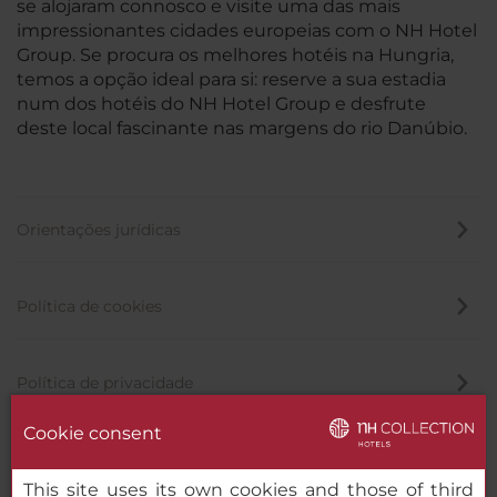
se alojaram connosco e visite uma das mais
impressionantes cidades europeias com o NH Hotel
Group. Se procura os melhores hotéis na Hungria,
temos a opção ideal para si: reserve a sua estadia
num dos hotéis do NH Hotel Group e desfrute
deste local fascinante nas margens do rio Danúbio.
Orientações jurídicas
Política de cookies
Política de privacidade
Cookie consent
Canal de denúncia
This site uses its own cookies and those of third