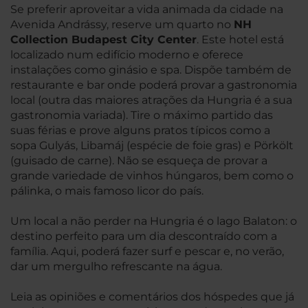
Se preferir aproveitar a vida animada da cidade na
Avenida Andrássy, reserve um quarto no
NH
Collection Budapest City Center
. Este hotel está
localizado num edifício moderno e oferece
instalações como ginásio e spa. Dispõe também de
restaurante e bar onde poderá provar a gastronomia
local (outra das maiores atrações da Hungria é a sua
gastronomia variada). Tire o máximo partido das
suas férias e prove alguns pratos típicos como a
sopa Gulyás, Libamáj (espécie de foie gras) e Pörkölt
(guisado de carne). Não se esqueça de provar a
grande variedade de vinhos húngaros, bem como o
pálinka, o mais famoso licor do país.
Um local a não perder na Hungria é o lago Balaton: o
destino perfeito para um dia descontraído com a
família. Aqui, poderá fazer surf e pescar e, no verão,
dar um mergulho refrescante na água.
Leia as opiniões e comentários dos hóspedes que já