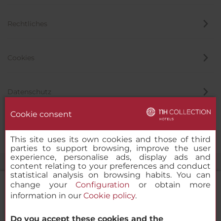
Rechtliches
Cookies
Datenschutz
Cookie consent
Hinweisgeber
This site uses its own cookies and those of third
parties to support browsing, improve the user
experience, personalise ads, display ads and
content relating to your preferences and conduct
statistical analysis on browsing habits. You can
change your
Configuration
or obtain more
information in our
Cookie policy
.
NH Collection Palacio de Burgos
Do you accept these cookies and the