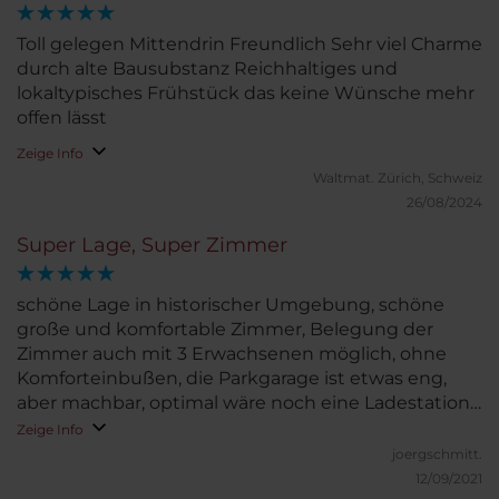
Toll gelegen Mittendrin Freundlich Sehr viel Charme
durch alte Bausubstanz Reichhaltiges und
lokaltypisches Frühstück das keine Wünsche mehr
offen lässt
Zeige Info
Waltmat.
Zürich, Schweiz
26/08/2024
Super Lage, Super Zimmer
schöne Lage in historischer Umgebung, schöne
große und komfortable Zimmer, Belegung der
Zimmer auch mit 3 Erwachsenen möglich, ohne
Komforteinbußen, die Parkgarage ist etwas eng,
aber machbar, optimal wäre noch eine Ladestation
für e-Fahrzeuge
Zeige Info
joergschmitt.
12/09/2021