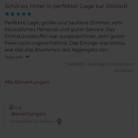
Schönes Hotel in perfekter Lage zur Altstadt
Perfekte Lage, große und saubere Zimmer, sehr
freundliches Personal und guter Service. Das
Frühstücksbuffet war ausgezeichnet, sehr gutes
Preis-Leistungsverhältnis. Das Einzige was störte,
war das das Brummen des Aggregats der
Klimaanlage bei den Zimmern zum Innenhof
Zeige Info
(Kreuzgang).
beate0901.
Reutlingen, Deutschland
25/09/2017
Alle Bewertungen
Bewertungen
2025 Zertifikat für Exzellenz