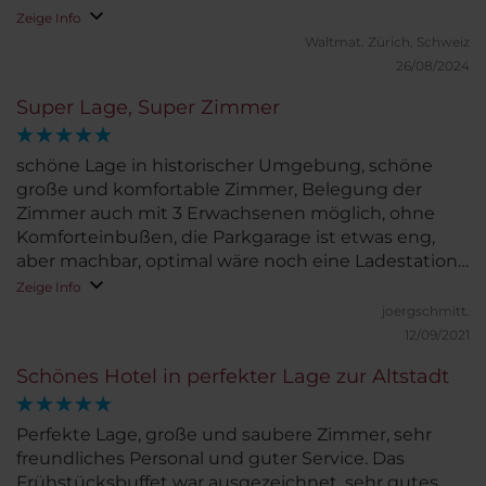
Zeige Info
Waltmat.
Zürich, Schweiz
26/08/2024
Super Lage, Super Zimmer
schöne Lage in historischer Umgebung, schöne
große und komfortable Zimmer, Belegung der
Zimmer auch mit 3 Erwachsenen möglich, ohne
Komforteinbußen, die Parkgarage ist etwas eng,
aber machbar, optimal wäre noch eine Ladestation
für e-Fahrzeuge
Zeige Info
joergschmitt.
12/09/2021
Schönes Hotel in perfekter Lage zur Altstadt
Perfekte Lage, große und saubere Zimmer, sehr
freundliches Personal und guter Service. Das
Frühstücksbuffet war ausgezeichnet, sehr gutes