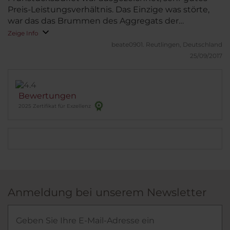
Preis-Leistungsverhältnis. Das Einzige was störte,
war das das Brummen des Aggregats der
Klimaanlage bei den Zimmern zum Innenhof
Zeige Info
(Kreuzgang).
beate0901.
Reutlingen, Deutschland
25/09/2017
Bewertungen
2025 Zertifikat für Exzellenz
Anmeldung bei unserem Newsletter