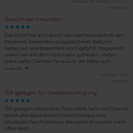
fredy642016.
Ostrach, Germany
18/09/2016
Besuch bei Freunden
Das Hotel hat sich durch die Gastfreundschaft des
Personals besonders ausgezeichnet, dadurch
haben wir uns besonders wohl gefühlt. Insgesamt
waren wir mit dem Hotel sehr zufrieden. Vielen
Dank dafür. Darüber hinaus ist die Nähe zum
Stadtzentrum und somit zu den
Zeige Info
Sehenswürdigkeiten sehr angenehm und schnell
maori1947.
wien
erreichbar. Burgos ist in jeden Fall eine Reise und
16/10/2015
einen Aufenthalt wert.
Toll gelegen für Stadtbesichtigung
Toll gelegen Mittendrin Freundlich Sehr viel Charme
durch alte Bausubstanz Reichhaltiges und
lokaltypisches Frühstück das keine Wünsche mehr
offen lässt