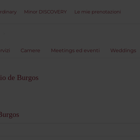
ordinary
Minor DISCOVERY
Le mie prenotazioni
rvizi
Camere
Meetings ed eventi
Weddings
io de Burgos
Burgos