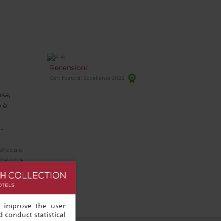
Recensioni
Certificato di Eccellenza 2025
osa,
e è
tà di
eFodale.
!
/08/2018
, improve the user
 conduct statistical