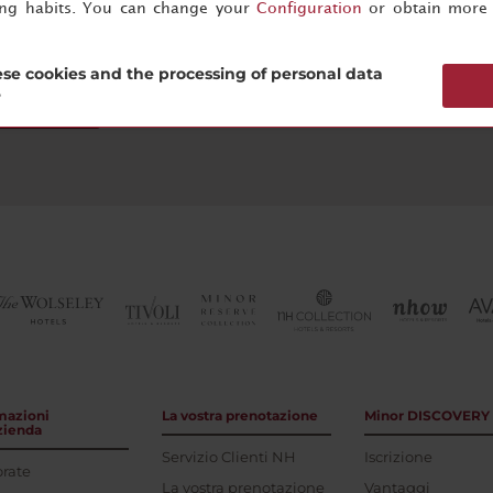
ing habits. You can change your
Configuration
or obtain more 
se cookies and the processing of personal data
?
scriviti ora
mazioni
La vostra prenotazione
Minor DISCOVERY
azienda
Servizio Clienti NH
Iscrizione
rate
La vostra prenotazione
Vantaggi