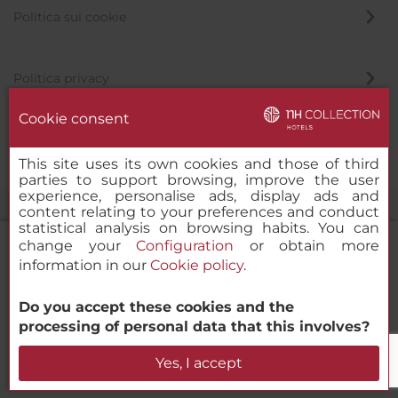
Politica sui cookie
Politica privacy
Cookie consent
Canale di segnalazione
This site uses its own cookies and those of third
parties to support browsing, improve the user
experience, personalise ads, display ads and
content relating to your preferences and conduct
statistical analysis on browsing habits. You can
change your
Configuration
or obtain more
information in our
Cookie policy
.
NH Collection Palacio de Burgos
Do you accept these cookies and the
© 2000-2026 MINOR HOTELS EUROPE & AMERICAS Santa Engracia
processing of personal data that this involves?
120. 28003 Madrid, Spagna
Verifica la disponibilità
Yes, I accept