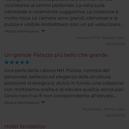
vicinissimo al centro pedonale. La vista sulla
cattedrale è veramente suggestiva. La colazione è
molto ricca. Le camere sono grandi, silenziose e la
pulizia è visibile.Andrebbero solo un pò velocizzate
le procedure di check-in e check-out. Il parcheggio
Mostra informazioni
della struttura è spesso pieno ed
eleonorav745.
Venezia, Italia
entrare/uscire/parcheggiare (qualora troviate posto)
22/02/2026
può risultare un po difficile a causa degli spazi
Un grande Palazzo più bello che grande
ristretti. C'è comunque la possibilità di parcheggiare
in un parcheggio pubblico a pagamento, vicino la
struttura.
Una perla della catena NH. Pulizia, cortesia del
personale, bellezza ed eleganza della struttura,
posizione strategica e, dulcis in fundo, una colazione
con moltissima scelta e di elevata qualità, senza pari.
Unico neo il wi-fi non corrispondente all’elevato
standard dell’hotel.
Mostra informazioni
brusantoro.
Roma, Italia
08/08/2019
Hotel fantastico