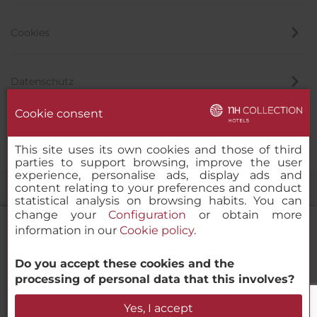
Cookies
Datenschutz
Cookie consent
Hinweisgeber
This site uses its own cookies and those of third
parties to support browsing, improve the user
experience, personalise ads, display ads and
content relating to your preferences and conduct
statistical analysis on browsing habits. You can
change your
Configuration
or obtain more
information in our
Cookie policy
.
Do you accept these cookies and the
NH Collection Medellín Royal
© 2000 – 2026 MINOR HOTELS EUROPE & AMERICAS Santa Engracia
processing of personal data that this involves?
120. 28003 Madrid, Spanien
Verfügbarkeit prüfen
Yes, I accept