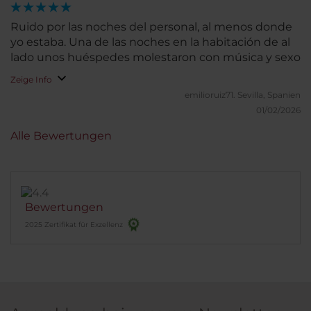
menos visibles para alcanzar la excelencia absoluta.
En conjunto, es un hotel que transmite
Ruido por las noches del personal, al menos donde
organización, profesionalidad y cuidado por el
yo estaba. Una de las noches en la habitación de al
cliente. Sin duda volvería.
lado unos huéspedes molestaron con música y sexo
Zeige Info
emilioruiz71.
Sevilla, Spanien
01/02/2026
Alle Bewertungen
Bewertungen
2025 Zertifikat für Exzellenz