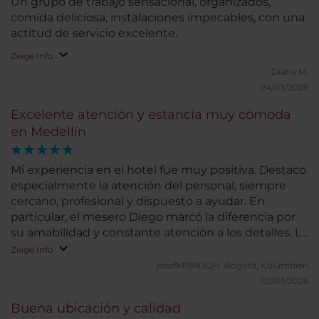
Un grupo de trabajo sensacional, organizados,
comida deliciosa, instalaciones impecables, con una
actitud de servicio excelente.
Zeige Info
Diana M.
24/03/2026
Excelente atención y estancia muy cómoda
en Medellín
Mi experiencia en el hotel fue muy positiva. Destaco
especialmente la atención del personal, siempre
cercano, profesional y dispuesto a ayudar. En
particular, el mesero Diego marcó la diferencia por
su amabilidad y constante atención a los detalles. La
habitación fue cómoda y tranquila, lo que permitió
Zeige Info
un buen descanso. Las instalaciones están bien
josefM5883QH.
Bogotá, Kolumbien
mantenidas y la ubicación es muy conveniente.
02/03/2026
Aunque la limpieza fue buena en general, podrían
Buena ubicación y calidad
reforzar la revisión de algunos detalles en zonas