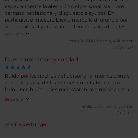
especialmente la atención del personal, siempre
cercano, profesional y dispuesto a ayudar. En
particular, el mesero Diego marcó la diferencia por
su amabilidad y constante atención a los detalles. La
habitación fue cómoda y tranquila, lo que permitió
Zeige Info
un buen descanso. Las instalaciones están bien
josefM5883QH.
Bogotá, Kolumbien
mantenidas y la ubicación es muy conveniente.
02/03/2026
Aunque la limpieza fue buena en general, podrían
Buena ubicación y calidad
reforzar la revisión de algunos detalles en zonas
menos visibles para alcanzar la excelencia absoluta.
En conjunto, es un hotel que transmite
Ruido por las noches del personal, al menos donde
organización, profesionalidad y cuidado por el
yo estaba. Una de las noches en la habitación de al
cliente. Sin duda volvería.
lado unos huéspedes molestaron con música y sexo
Zeige Info
emilioruiz71.
Sevilla, Spanien
01/02/2026
Alle Bewertungen