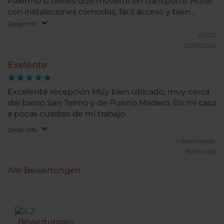
Palermo si tienes que moverte en transporte. Hotel
con instalaciones cómodas, fácil acceso y bien
ubicado en la zona céntrica de Buenos Aires
Zeige Info
s0s22.
07/07/2025
Exelente
Excelente recepción Muy bien ubicado, muy cerca
del barrio San Telmo y de Puerto Madero. En mi caso
a pocas cuadras de mi trabajo
Zeige Info
mfuentesreb.
19/05/2025
Alle Bewertungen
Bewertungen