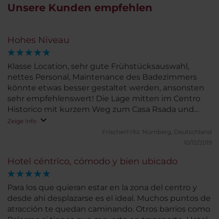
Unsere Kunden empfehlen
Hohes Niveau
Klasse Location, sehr gute Frühstücksauswahl,
nettes Personal, Maintenance des Badezimmers
könnte etwas besser gestaltet werden, ansonsten
sehr empfehlenswert! Die Lage mitten im Centro
Historico mit kurzem Weg zum Casa Rsada und
Beginn des Sonntagsmarktes San Thelmo ist
Zeige Info
hervorragend.
FrischerFritz.
Nürnberg, Deutschland
10/12/2019
Hotel céntríco, cómodo y bien ubicado
Para los que quieran estar en la zona del centro y
desde ahi desplazarse es el ideal. Muchos puntos de
atracción te quedan caminando. Otros barrios como