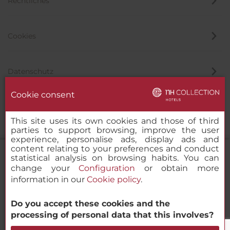
Rechtliches
Cookies
Datenschutz
Cookie consent
Hinweisgeber
This site uses its own cookies and those of third
parties to support browsing, improve the user
experience, personalise ads, display ads and
content relating to your preferences and conduct
statistical analysis on browsing habits. You can
change your
Configuration
or obtain more
information in our
Cookie policy
.
NH Collection Buenos Aires Centro
Histórico
Do you accept these cookies and the
© 2000 – 2026 MINOR HOTELS EUROPE & AMERICAS Santa Engracia
processing of personal data that this involves?
120. 28003 Madrid, Spanien