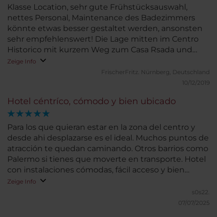
Klasse Location, sehr gute Frühstücksauswahl,
nettes Personal, Maintenance des Badezimmers
könnte etwas besser gestaltet werden, ansonsten
sehr empfehlenswert! Die Lage mitten im Centro
Historico mit kurzem Weg zum Casa Rsada und
Beginn des Sonntagsmarktes San Thelmo ist
Zeige Info
hervorragend.
FrischerFritz.
Nürnberg, Deutschland
10/12/2019
Hotel céntríco, cómodo y bien ubicado
Para los que quieran estar en la zona del centro y
desde ahi desplazarse es el ideal. Muchos puntos de
atracción te quedan caminando. Otros barrios como
Palermo si tienes que moverte en transporte. Hotel
con instalaciones cómodas, fácil acceso y bien
ubicado en la zona céntrica de Buenos Aires
Zeige Info
s0s22.
07/07/2025