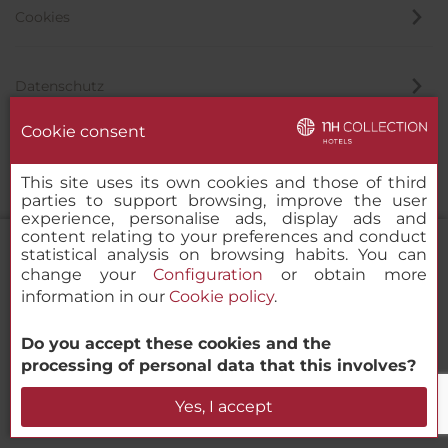
Cookies
Datenschutz
Cookie consent
Hinweisgeber
This site uses its own cookies and those of third
parties to support browsing, improve the user
experience, personalise ads, display ads and
content relating to your preferences and conduct
statistical analysis on browsing habits. You can
change your
Configuration
or obtain more
information in our
Cookie policy
.
NH Collection Buenos Aires Centro
Histórico
Do you accept these cookies and the
© 2000 – 2026 MINOR HOTELS EUROPE & AMERICAS Santa Engracia
processing of personal data that this involves?
120. 28003 Madrid, Spanien
Verfügbarkeit prüfen
Yes, I accept