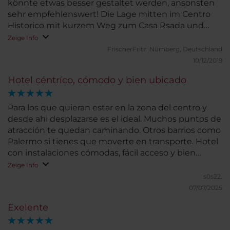
könnte etwas besser gestaltet werden, ansonsten
sehr empfehlenswert! Die Lage mitten im Centro
Historico mit kurzem Weg zum Casa Rsada und
Beginn des Sonntagsmarktes San Thelmo ist
Zeige Info
hervorragend.
FrischerFritz.
Nürnberg, Deutschland
10/12/2019
Hotel céntríco, cómodo y bien ubicado
Para los que quieran estar en la zona del centro y
desde ahi desplazarse es el ideal. Muchos puntos de
atracción te quedan caminando. Otros barrios como
Palermo si tienes que moverte en transporte. Hotel
con instalaciones cómodas, fácil acceso y bien
ubicado en la zona céntrica de Buenos Aires
Zeige Info
s0s22.
07/07/2025
Exelente