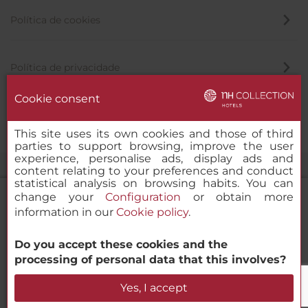
Política de cookies
Política de privacidade
Cookie consent
Canal de denúncia
This site uses its own cookies and those of third
parties to support browsing, improve the user
experience, personalise ads, display ads and
content relating to your preferences and conduct
statistical analysis on browsing habits. You can
change your
Configuration
or obtain more
information in our
Cookie policy
.
NH Collection Roma Giustiniano
Do you accept these cookies and the
© 2000-2026 MINOR HOTELS EUROPE & AMERICAS Santa Engracia
processing of personal data that this involves?
120. 28003 Madrid, Espanha
Verificar disponibilidade
Yes, I accept