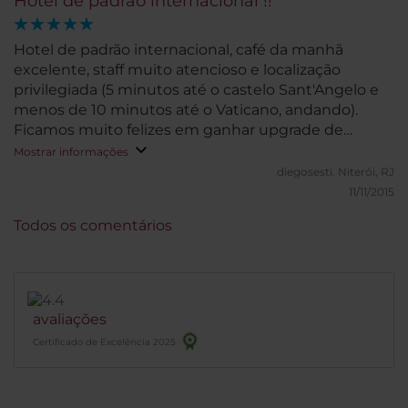
Hotel de padrão internacional !!
Hotel de padrão internacional, café da manhã
excelente, staff muito atencioso e localização
privilegiada (5 minutos até o castelo Sant'Angelo e
menos de 10 minutos até o Vaticano, andando).
Ficamos muito felizes em ganhar upgrade de
quarto sem custo adicional.
Mostrar informações
diegosesti.
Niterói, RJ
11/11/2015
Todos os comentários
avaliações
Certificado de Excelência 2025