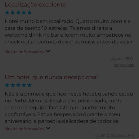
Localização excelente
Hotel muito bem localizado. Quarto muito bom e a
casa de banho 10 estrelas. Tivemos direito a
welcome drink no bar e foram muito simpaticos no
check out podermos deixar as malas antes de viajar.
Mostrar informações
algarvia1972.
02/03/2026
Um hotel que nunca decepciona!
Não é a primeira que fico neste hotel, quando estou
no Porto. Além da localização privilegiada, conta
com uma equipe fantástica, e quartos muito
confortáveis. Estive hospedado durante o meu
aniversário, e percebi a delicadeza de todos os
detalhes ao longo do dia.
Mostrar informações
julio940.
São Luís, MA