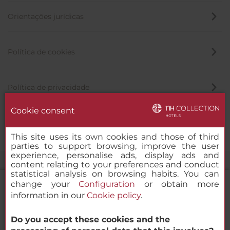
Orientações jurídicas
Política de cookies
Política de privacidade
Cookie consent
Canal de denúncia
This site uses its own cookies and those of third
parties to support browsing, improve the user
experience, personalise ads, display ads and
content relating to your preferences and conduct
statistical analysis on browsing habits. You can
change your
Configuration
or obtain more
information in our
Cookie policy
.
NH Collection Porto Batalha
Do you accept these cookies and the
© 2000-2026 MINOR HOTELS EUROPE & AMERICAS Santa Engracia