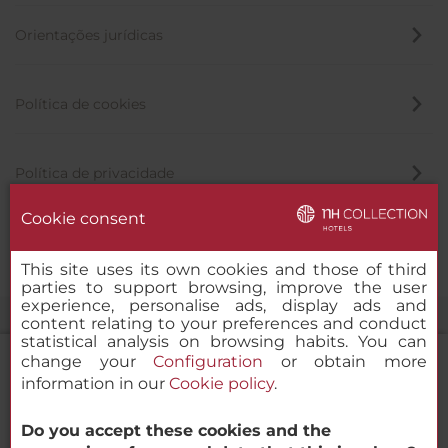
Orientações jurídicas
Política de cookies
Política de privacidade
Cookie consent
Canal de denúncia
This site uses its own cookies and those of third
parties to support browsing, improve the user
experience, personalise ads, display ads and
content relating to your preferences and conduct
statistical analysis on browsing habits. You can
change your
Configuration
or obtain more
information in our
Cookie policy
.
NH Collection Porto Batalha
Do you accept these cookies and the
© 2000-2026 MINOR HOTELS EUROPE & AMERICAS Santa Engracia