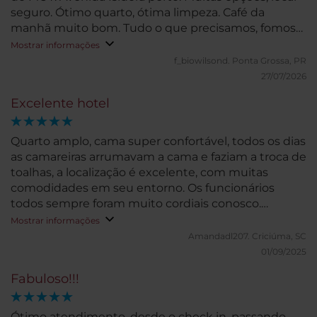
seguro. Ótimo quarto, ótima limpeza. Café da
manhã muito bom. Tudo o que precisamos, fomos
rapidamente atendidos! Retornamos para casa sem
Mostrar informações
ter do que reclamar.
f_biowilsond.
Ponta Grossa, PR
27/07/2026
Excelente hotel
Quarto amplo, cama super confortável, todos os dias
as camareiras arrumavam a cama e faziam a troca de
toalhas, a localização é excelente, com muitas
comodidades em seu entorno. Os funcionários
todos sempre foram muito cordiais conosco.
Internet excelente, café da manhã delicioso, e se
Mostrar informações
você vai sair cedo para os passeios de neve, eles
Amandadl207.
Criciúma, SC
disponibilizam algumas frutas, iogurte, suco, café e
01/09/2025
uns lanchinhos na recepção já que o café inicia às
Fabuloso!!!
7h. Tivemos uma ótima experiência no hotel e eu
voltaria com certeza a me hospedar.
Ótimo atendimento, desde o check in, passando