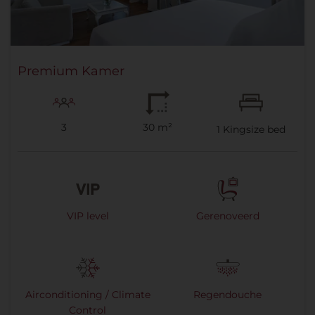
Premium Kamer
3
30 m²
Zoeken
1
Kingsize bed
Bestemming
VIP level
Gerenoveerd
Check-in
Uitgecheckt
Bezetting
Airconditioning / Climate
Regendouche
Control