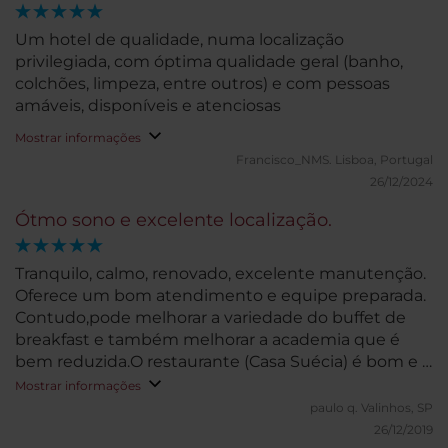
Um hotel de qualidade, numa localização
privilegiada, com óptima qualidade geral (banho,
colchões, limpeza, entre outros) e com pessoas
amáveis, disponíveis e atenciosas
Mostrar informações
Francisco_NMS.
Lisboa, Portugal
26/12/2024
Ótmo sono e excelente localização.
Tranquilo, calmo, renovado, excelente manutenção.
Oferece um bom atendimento e equipe preparada.
Contudo,pode melhorar a variedade do buffet de
breakfast e também melhorar a academia que é
bem reduzida.O restaurante (Casa Suécia) é bom e é
uma boa opção quando comparado a opções fora
Mostrar informações
do hotel no mesmo bairro.
paulo q.
Valinhos, SP
26/12/2019