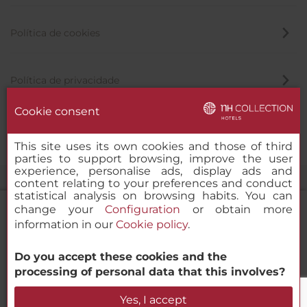
Política de cookies
Política de privacidade
Cookie consent
Canal de denúncia
This site uses its own cookies and those of third
parties to support browsing, improve the user
experience, personalise ads, display ads and
content relating to your preferences and conduct
statistical analysis on browsing habits. You can
change your
Configuration
or obtain more
information in our
Cookie policy
.
NH Collection Madrid Suecia
Do you accept these cookies and the
© 2000-2026 MINOR HOTELS EUROPE & AMERICAS Santa Engracia
processing of personal data that this involves?
120. 28003 Madrid, Espanha
Verificar disponibilidade
Yes, I accept