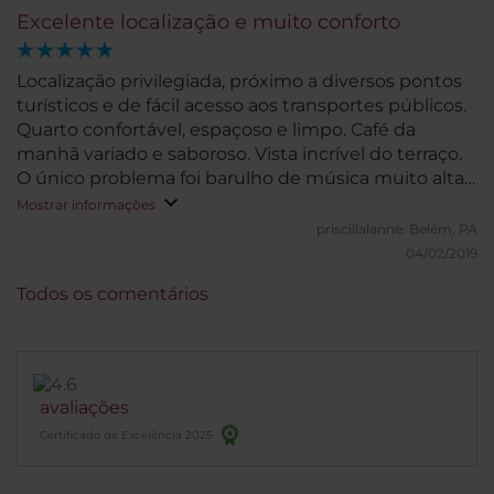
Excelente localização e muito conforto
Localização privilegiada, próximo a diversos pontos
turísticos e de fácil acesso aos transportes públicos.
Quarto confortável, espaçoso e limpo. Café da
manhã variado e saboroso. Vista incrível do terraço.
O único problema foi barulho de música muito alta
de noite/madrugada.
Mostrar informações
priscillalanne.
Belém, PA
04/02/2019
Todos os comentários
avaliações
Certificado de Excelência 2025