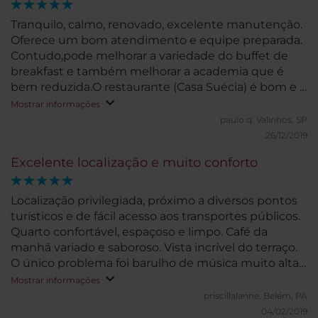
Tranquilo, calmo, renovado, excelente manutenção.
Oferece um bom atendimento e equipe preparada.
Contudo,pode melhorar a variedade do buffet de
breakfast e também melhorar a academia que é
bem reduzida.O restaurante (Casa Suécia) é bom e é
uma boa opção quando comparado a opções fora
Mostrar informações
do hotel no mesmo bairro.
paulo q.
Valinhos, SP
26/12/2019
Excelente localização e muito conforto
Localização privilegiada, próximo a diversos pontos
turísticos e de fácil acesso aos transportes públicos.
Quarto confortável, espaçoso e limpo. Café da
manhã variado e saboroso. Vista incrível do terraço.
O único problema foi barulho de música muito alta
de noite/madrugada.
Mostrar informações
priscillalanne.
Belém, PA
04/02/2019