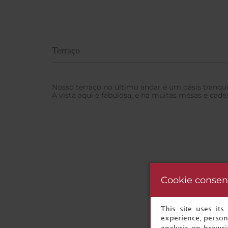
Terraço
Nosso terraço no último andar é um oásis tranqui
A vista aqui é fabulosa, e há muitas mesas e cadei
Cookie consen
This site uses it
experience, persona