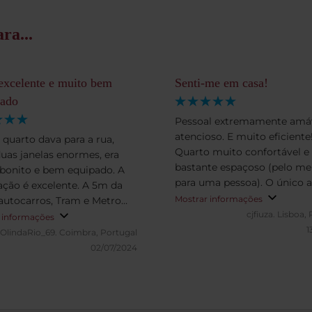
ra...
excelente e muito bem
Senti-me em casa!
zado
Pessoal extremamente amáv
atencioso. E muito eficiente
quarto dava para a rua,
Quarto muito confortável e
duas janelas enormes, era
bastante espaçoso (pelo m
bonito e bem equipado. A
para uma pessoa). O único 
zação é excelente. A 5m da
menos positivo era o facto 
Mostrar informações
 autocarros, Tram e Metro
janela não se poder abrir... O
cjfiuza.
Lisboa, 
à porta. Muito perto das
 informações
pequeno-almoço era excelen
1
uições Europeias, 20 m a pé,
OlindaRio_69.
Coimbra, Portugal
variado e bem confeccionad
 bicicleta. A equipa é
02/07/2024
lhosa. São muito gentis e
osos. O hotel seria um 5
s se tivesse oiscina e outros
amentos. Tem um rooftop