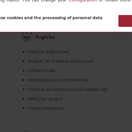
ing habits. You can change your
Configuration
or obtain more 
se cookies and the processing of personal data
?
Negócios
Material audiovisual
Aluguer de material audiovisual
Coffee breaks
Instalações para conferências
Sistema de holograma 3-D espetacular
Refeições grupos
Videoconferência