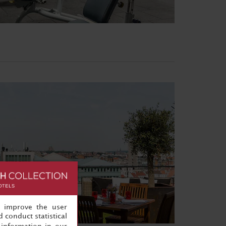
, improve the user
 conduct statistical