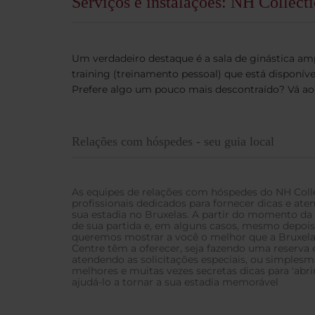
Serviços e instalações: NH Collect
Um verdadeiro destaque é a sala de ginástica am
training (treinamento pessoal) que está disponív
Prefere algo um pouco mais descontraído? Vá ao 
Relações com hóspedes - seu guia local
As equipes de relações com hóspedes do NH Colle
profissionais dedicados para fornecer dicas e at
sua estadia no Bruxelas. A partir do momento d
de sua partida e, em alguns casos, mesmo depoi
queremos mostrar a você o melhor que a Bruxelas
Centre têm a oferecer, seja fazendo uma reserva
atendendo as solicitações especiais, ou simples
melhores e muitas vezes secretas dicas para 'abri
ajudá-lo a tornar a sua estadia memorável