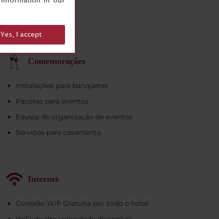
information in our
Yes, I accept
Comemorações
Instalações para banquetes
Pacotes para eventos
Equipa de organização de eventos
Serviços para casamento
Internet
Conexão Wifi Gratuita por todo o hotel
WiFi de alta velocidade disponível