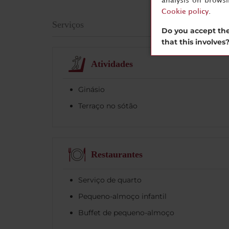
analysis on brows
Cookie policy
.
Serviços
Do you accept the
that this involves
Atividades
Ginásio
Terraço no sótão
Restaurantes
Serviço de quarto
Pequeno-almoço infantil
Buffet de pequeno-almoço