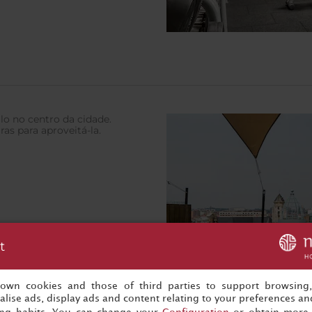
lo no centro da cidade.
ras para aproveitá-la.
t
s own cookies and those of third parties to support browsing
lise ads, display ads and content relating to your preferences and