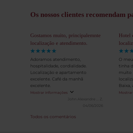
Os nossos clientes recomendam pa
Gostamos muito, principalemnte
Hotel 
localização e atendimento.
locali
Adoramos atendimento,
O meu 
hospitalidade, cordialidade.
tinha 
Localização e apartamento
muito 
excelente. Café da manhã
locali
excelente.
Baixa,
mesmo 
Mostrar informações
Mostrar
Instit
John Alexandre ... Z.
10m de
04/06/2026
maravi
Todos os comentários
atenci
estrela
equip