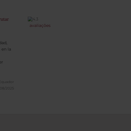
rutar
avaliações
dad,
 en la
er
 Equador
/08/2025