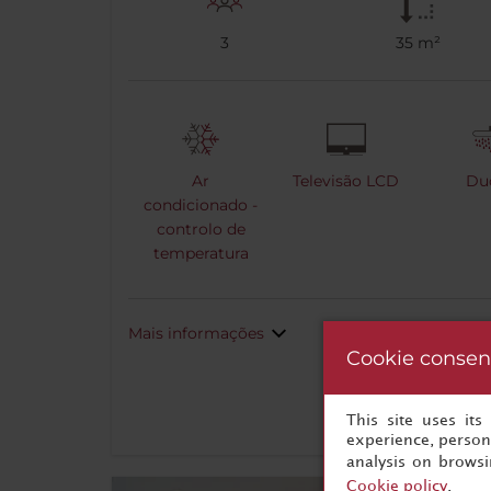
3
35 m²
Ar
Televisão LCD
Du
condicionado -
controlo de
temperatura
Mais informações
Cookie consen
This site uses it
experience, persona
analysis on brows
Cookie policy
.