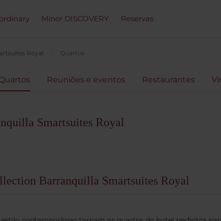
ordinary
Minor DISCOVERY
Reservas
artsuites Royal
Quartos
Quartos
Reuniões e eventos
Restaurantes
Vi
nquilla Smartsuites Royal
lection Barranquilla Smartsuites Royal
estilo contemporâneo tornam os quartos do hotel perfeitos para 