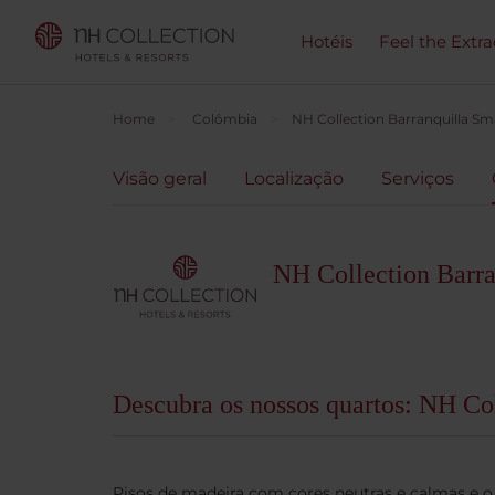
Hotéis
Feel the Extra
Home
Colômbia
NH Collection Barranquilla Sm
Visão geral
Localização
Serviços
NH Collection Barra
Descubra os nossos quartos: NH Col
Pisos de madeira com cores neutras e calmas e o 