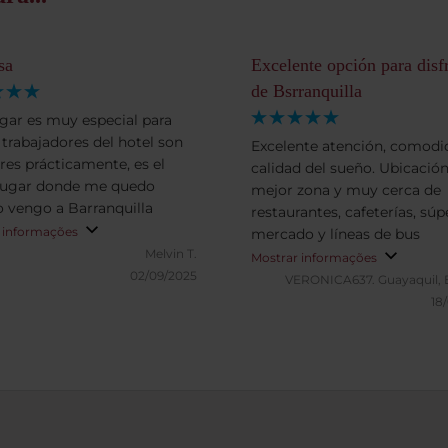
sa
Excelente opción para disf
de Bsrranquilla
ugar es muy especial para
 trabajadores del hotel son
Excelente atención, comodi
ares prácticamente, es el
calidad del sueño. Ubicación
lugar donde me quedo
mejor zona y muy cerca de
 vengo a Barranquilla
restaurantes, cafeterías, súp
 informações
mercado y líneas de bus
Melvin T.
Mostrar informações
02/09/2025
VERONICA637.
Guayaquil,
18