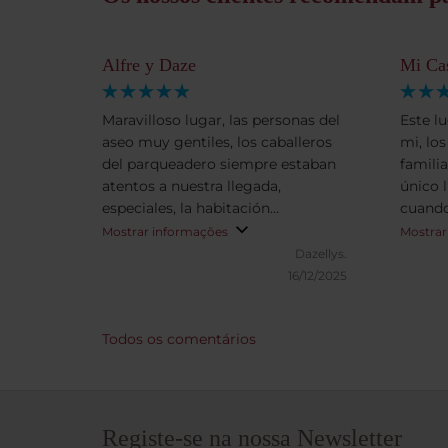
Alfre y Daze
Mi Ca
Maravilloso lugar, las personas del
Este l
aseo muy gentiles, los caballeros
mi, los
del parqueadero siempre estaban
famili
atentos a nuestra llegada,
único 
especiales, la habitación
cuando
acogedora, volveria claro que si!
Mostrar informações
Mostrar
Dazellys.
16/12/2025
Todos os comentários
Registe-se na nossa Newsletter