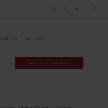
PT
rtual Tour
Avaliações
Verificar disponibilidade
relaxar e trabalhar. O isolamento acústico