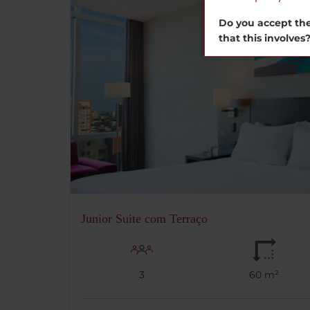
Do you accept the
that this involves
Junior Suite com Terraço
3
60 m²