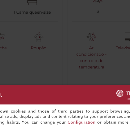
3
1
Cama queen-size
che
Roupão
Ar
Televi
condicionado -
controlo de
temperatura
Mais informações
t
Reserve já
s own cookies and those of third parties to support browsing
lise ads, display ads and content relating to your preferences and
ing habits. You can change your
Configuration
or obtain more 