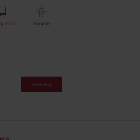
são LCD
Roupão
Reserve já
ra...