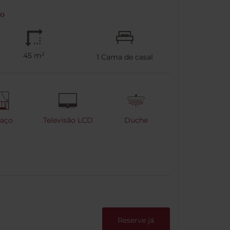
ço
45 m²
1
Cama de casal
raço
Televisão LCD
Duche
Reserve já