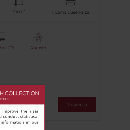
45 m²
1
Cama queen-size
são LCD
Roupão
Reserve já
, improve the user
 conduct statistical
information in our