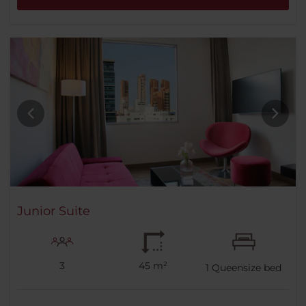
Junior Suite
3
45 m²
1
Queensize bed