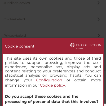
Juridisch advies
Cookiebeleid
Privacybeleid
Cookie consent
Klokkenluider
This site uses its own cookies and those of third
parties to support browsing, improve the user
experience, personalise ads, display ads and
content relating to your preferences and conduct
statistical analysis on browsing habits. You can
change your
Configuration
or obtain more
information in our
Cookie policy
.
NH Collection Barranquilla Smartsuites
Do you accept these cookies and the
Royal
© 2000-2026 MINOR HOTELS EUROPE & AMERICAS Santa Engracia
processing of personal data that this involves?
120. 28003 Madrid, Spanje