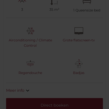
3
35 m²
1
Queensize bed
Airconditioning / Climate
Grote flatscreen-tv
Control
Regendouche
Badjas
Meer info
Direct boeken