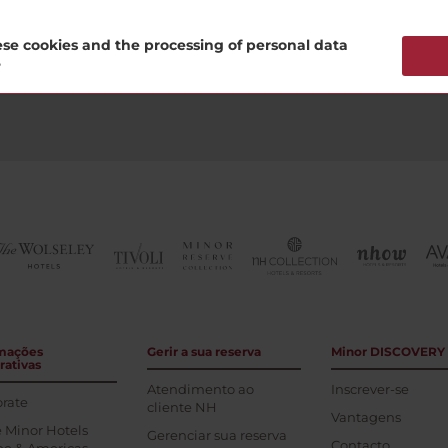
se cookies and the processing of personal data
Inscreva-se agora
?
mações
Gerir a sua reserva
Minor DISCOVERY
rativas
Atendimento ao
Inscrever-se
rate
cliente NH
Vantagens
 Minor Hotels
Gerenciar sua reserva
Contacto