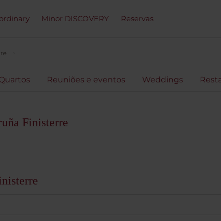
ordinary
Minor DISCOVERY
Reservas
rre
Quartos
Reuniões e eventos
Weddings
Rest
uña Finisterre
nisterre