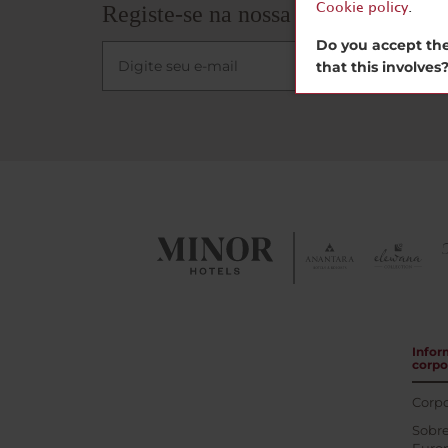
Cookie policy
.
Registe-se na nossa Newsletter
Do you accept the
that this involves
Infor
corpo
Corpo
Sobre