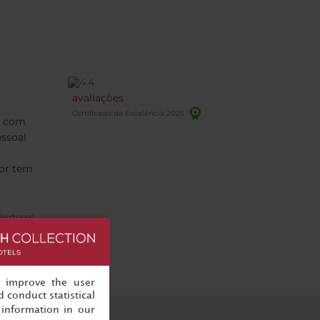
avaliações
Certificado de Excelência 2025
e com
essoal
ior tem
Portugal
/03/2026
, improve the user
 conduct statistical
information in our