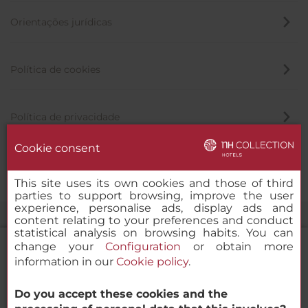
Orientações jurídicas
Política de cookies
Política de privacidade
Cookie consent
Canal de denúncia
This site uses its own cookies and those of third
parties to support browsing, improve the user
experience, personalise ads, display ads and
content relating to your preferences and conduct
statistical analysis on browsing habits. You can
change your
Configuration
or obtain more
information in our
Cookie policy
.
NH Collection A Coruña Finisterre
Do you accept these cookies and the
© 2000-2026 MINOR HOTELS EUROPE & AMERICAS Santa Engracia