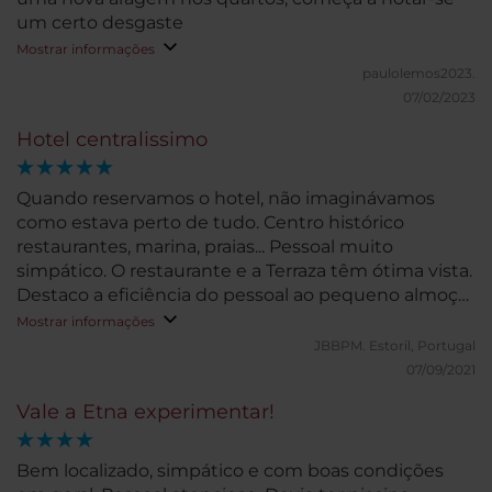
um certo desgaste
Mostrar informações
paulolemos2023.
07/02/2023
Hotel centralissimo
Quando reservamos o hotel, não imaginávamos
como estava perto de tudo. Centro histórico
restaurantes, marina, praias... Pessoal muito
simpático. O restaurante e a Terraza têm ótima vista.
Destaco a eficiência do pessoal ao pequeno almoço,
tudo funcionava bem.
Mostrar informações
JBBPM.
Estoril, Portugal
07/09/2021
Vale a Etna experimentar!
Bem localizado, simpático e com boas condições