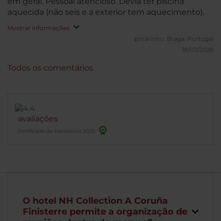
em geral. Pessoal atencioso. Devia ter piscina
aquecida (não seis e a exterior tem aquecimento).
Mostrar informações
pmarinho.
Braga, Portugal
18/03/2026
Todos os comentários
avaliações
Certificado de Excelência 2025
O hotel NH Collection A Coruña
Finisterre permite a organização de