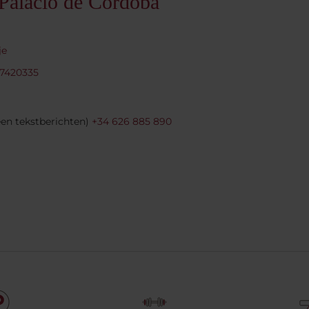
Palacio de Córdoba
je
 7420335
en tekstberichten)
+34 626 885 890