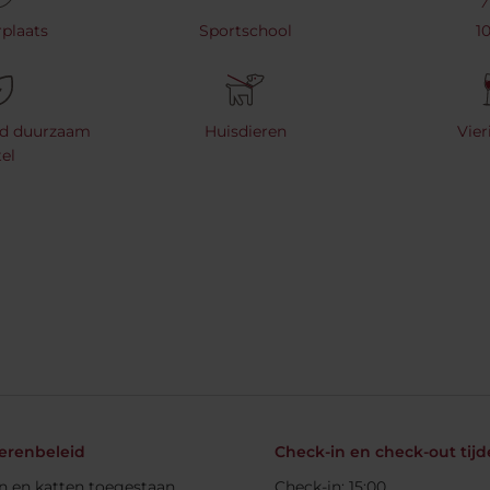
plaats
Sportschool
1
rd duurzaam
Huisdieren
Vie
el
erenbeleid
Check-in en check-out tij
 en katten toegestaan
Check-in: 15:00