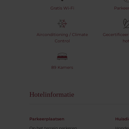
Gratis Wi-Fi
Parkeer
Airconditioning / Climate
Gecertificee
Control
hot
89 Kamers
Hotelinformatie
Parkeerplaatsen
Huisdi
Op het terrein parkeren
Honden