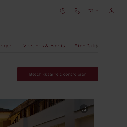
NL
ningen
Meetings & events
Eten & drinken
Beo
Beschikbaarheid controleren