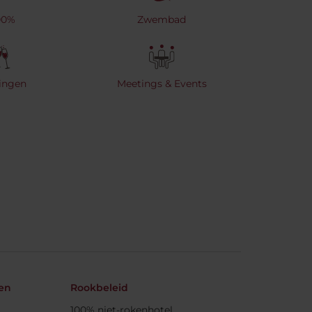
00%
Zwembad
ringen
Meetings & Events
den
Rookbeleid
100% niet-rokenhotel