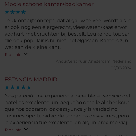
Mooie schone kamer+badkamer
Leuk ontbijtconcept, dat al gauw te veel wordt als je
er ook nog een eiergerecht, vleeswaren/kaas en/of
yoghurt met vruchten bij bestelt. Leuke rooftopbar
die ook populair is bij niet-hotelgasten. Kamers zijn
wat aan de kleine kant.
Toon info
AnoukVerschuur.
Amsterdam, Nederland
05/02/2024
ESTANCIA MADRID
Nos pareció una experiencia increíble, el servicio del
hotel es excelente, un pequeño detalle al checkout
que nos cobraron los desayunos y la verdad no
tuvimos oportunidad de tomar los desayunos, pero
la experiencia fue excelente, en algún próximo viaje
regresamos al hotel sin ningún problema.
Toon info