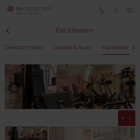
Faciliteiten
Overzicht hotel
Locatie & route
Faciliteiten
3