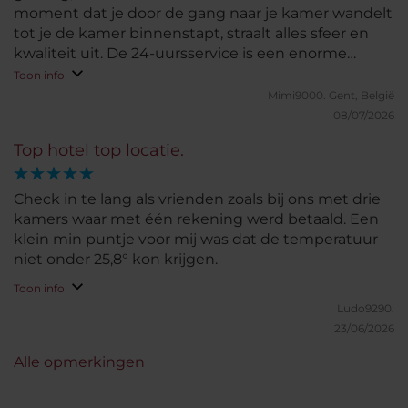
moment dat je door de gang naar je kamer wandelt
tot je de kamer binnenstapt, straalt alles sfeer en
kwaliteit uit. De 24-uursservice is een enorme
meerwaarde: op elk moment van de dag of nacht
Toon info
word je vriendelijk geholpen met al je vragen. Als
Mimi9000.
Gent, België
Gentenaar draag ik dit hotel echt een warm hart
08/07/2026
toe. Ik kan nu al niet wachten om snel nog eens
Top hotel top locatie.
terug te komen!
Check in te lang als vrienden zoals bij ons met drie
kamers waar met één rekening werd betaald. Een
klein min puntje voor mij was dat de temperatuur
niet onder 25,8° kon krijgen.
Toon info
Ludo9290.
23/06/2026
Alle opmerkingen