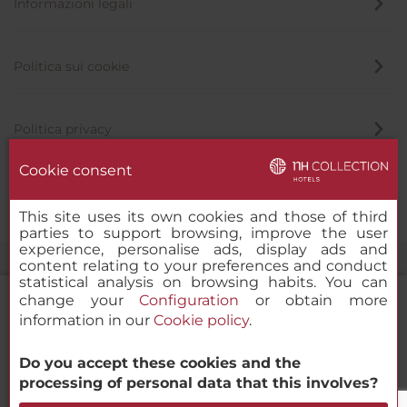
Informazioni legali
Politica sui cookie
Politica privacy
Cookie consent
Canale di segnalazione
This site uses its own cookies and those of third
parties to support browsing, improve the user
experience, personalise ads, display ads and
content relating to your preferences and conduct
statistical analysis on browsing habits. You can
change your
Configuration
or obtain more
information in our
Cookie policy
.
NH Collection Gent
Do you accept these cookies and the
© 2000-2026 MINOR HOTELS EUROPE & AMERICAS Santa Engracia
processing of personal data that this involves?
120. 28003 Madrid, Spagna