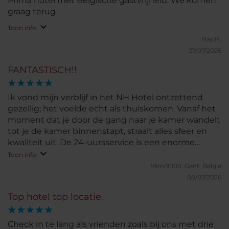
Prima hotel met Belgische gastvrijheid. We komen
graag terug
Toon info
Bas H.
27/07/2026
FANTASTISCH!!
Ik vond mijn verblijf in het NH Hotel ontzettend
gezellig; het voelde echt als thuiskomen. Vanaf het
moment dat je door de gang naar je kamer wandelt
tot je de kamer binnenstapt, straalt alles sfeer en
kwaliteit uit. De 24-uursservice is een enorme
meerwaarde: op elk moment van de dag of nacht
Toon info
word je vriendelijk geholpen met al je vragen. Als
Mimi9000.
Gent, België
Gentenaar draag ik dit hotel echt een warm hart
08/07/2026
toe. Ik kan nu al niet wachten om snel nog eens
Top hotel top locatie.
terug te komen!
Check in te lang als vrienden zoals bij ons met drie