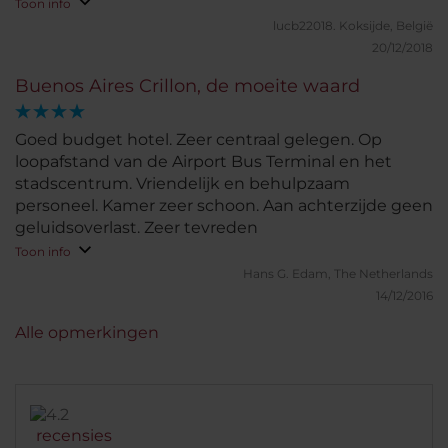
voorafgaand naar Iguazu watervallen reizen en
Toon info
konden onze zwaardere overbodige koffers daar
lucb22018.
Koksijde, België
stockeren tot terugkeer.
20/12/2018
Buenos Aires Crillon, de moeite waard
Goed budget hotel. Zeer centraal gelegen. Op
loopafstand van de Airport Bus Terminal en het
stadscentrum. Vriendelijk en behulpzaam
personeel. Kamer zeer schoon. Aan achterzijde geen
geluidsoverlast. Zeer tevreden
Toon info
Hans G.
Edam, The Netherlands
14/12/2016
Alle opmerkingen
recensies