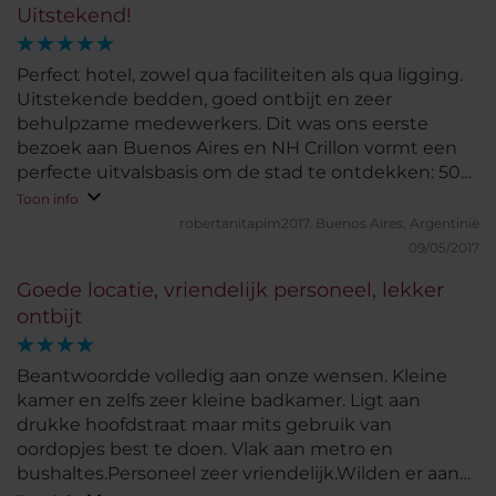
Uitstekend!
Perfect hotel, zowel qua faciliteiten als qua ligging.
Uitstekende bedden, goed ontbijt en zeer
behulpzame medewerkers. Dit was ons eerste
bezoek aan Buenos Aires en NH Crillon vormt een
perfecte uitvalsbasis om de stad te ontdekken: 50
meter van een metrohalte en 100 meter vanaf het
Toon info
park waar de fietstours starten.
robertanitapim2017.
Buenos Aires, Argentinië
09/05/2017
Goede locatie, vriendelijk personeel, lekker
ontbijt
Beantwoordde volledig aan onze wensen. Kleine
kamer en zelfs zeer kleine badkamer. Ligt aan
drukke hoofdstraat maar mits gebruik van
oordopjes best te doen. Vlak aan metro en
bushaltes.Personeel zeer vriendelijk.Wilden er aan