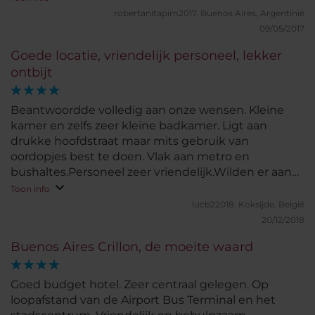
park waar de fietstours starten.
robertanitapim2017.
Buenos Aires, Argentinië
09/05/2017
Goede locatie, vriendelijk personeel, lekker
ontbijt
Beantwoordde volledig aan onze wensen. Kleine
kamer en zelfs zeer kleine badkamer. Ligt aan
drukke hoofdstraat maar mits gebruik van
oordopjes best te doen. Vlak aan metro en
bushaltes.Personeel zeer vriendelijk.Wilden er aan
voorafgaand naar Iguazu watervallen reizen en
Toon info
konden onze zwaardere overbodige koffers daar
lucb22018.
Koksijde, België
stockeren tot terugkeer.
20/12/2018
Buenos Aires Crillon, de moeite waard
Goed budget hotel. Zeer centraal gelegen. Op
loopafstand van de Airport Bus Terminal en het