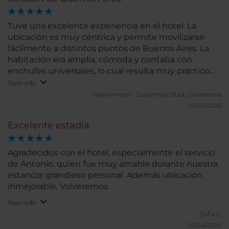
Tuve una excelente experiencia en el hotel. La
ubicación es muy céntrica y permite movilizarse
fácilmente a distintos puntos de Buenos Aires. La
habitación era amplia, cómoda y contaba con
enchufes universales, lo cual resulta muy práctico
para viajeros internacionales. El desayuno bufet
Toon info
tiene lo necesario para satisfacer el apetito y
nelsonmeyer.
Guatemala Stad, Guatemala
comenzar bien el día. Además, el hotel cuenta con
14/05/2026
gimnasio, lo que agrega un valor adicional a la
Excelente estadía
estadía. Sin duda, una opción muy cómoda y
recomendable para hospedarse en la ciudad.
Agradecidos con el hotel, especialmente el servicio
de Antonio, quien fue muy amable durante nuestra
estancia; grandioso personal. Además ubicación
inmejorable. Volveremos.
Toon info
Sofia L.
10/04/2026