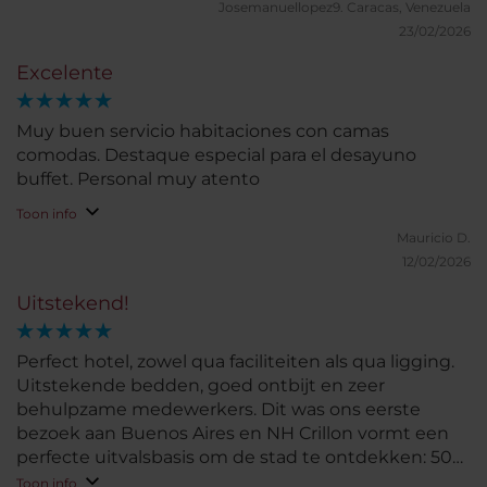
Josemanuellopez9.
Caracas, Venezuela
23/02/2026
Excelente
Muy buen servicio habitaciones con camas
comodas. Destaque especial para el desayuno
buffet. Personal muy atento
Toon info
Mauricio D.
12/02/2026
Uitstekend!
Perfect hotel, zowel qua faciliteiten als qua ligging.
Uitstekende bedden, goed ontbijt en zeer
behulpzame medewerkers. Dit was ons eerste
bezoek aan Buenos Aires en NH Crillon vormt een
perfecte uitvalsbasis om de stad te ontdekken: 50
meter van een metrohalte en 100 meter vanaf het
Toon info