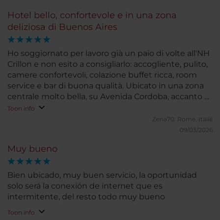
Hotel bello, confortevole e in una zona
deliziosa di Buenos Aires
Ho soggiornato per lavoro già un paio di volte all'NH
Crillon e non esito a consigliarlo: accogliente, pulito,
camere confortevoli, colazione buffet ricca, room
service e bar di buona qualità. Ubicato in una zona
centrale molto bella, su Avenida Cordoba, accanto a
palazzi molto eleganti e con accesso facile a zone
Toon info
con ristoranti di alto livello. Consiglierei anche per
Zena70.
Rome, Italië
soggiorni di piacere :)
09/03/2026
Muy bueno
Bien ubicado, muy buen servicio, la oportunidad
solo será la conexión de internet que es
intermitente, del resto todo muy bueno
Toon info