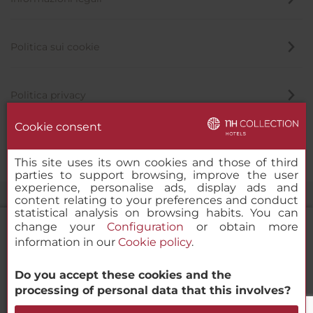
Politica sui cookie
Politica privacy
Cookie consent
Canale di segnalazione
This site uses its own cookies and those of third
parties to support browsing, improve the user
experience, personalise ads, display ads and
content relating to your preferences and conduct
statistical analysis on browsing habits. You can
change your
Configuration
or obtain more
information in our
Cookie policy
.
NH Collection Buenos Aires Crillon
Do you accept these cookies and the
© 2000-2026 MINOR HOTELS EUROPE & AMERICAS Santa Engracia
processing of personal data that this involves?
120. 28003 Madrid, Spagna