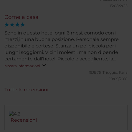
13/08/2015
Come a casa
Sono in questo hotel ogni 6 mesi, comodo con i
mezzi,in una buona posizione. Personale sempre
disponibile e cortese. Stanza un po' piccola per i
lunghi soggiorni. Vicini molesti, ma non dipende
certamente dall'hotel. Piccolo e accogliente, la
gentilezza del personale rende meno asettica la
Mostra informazioni
permanenza
19JB76.
Triuggio, Italia
10/09/2018
Tutte le recensioni
Recensioni