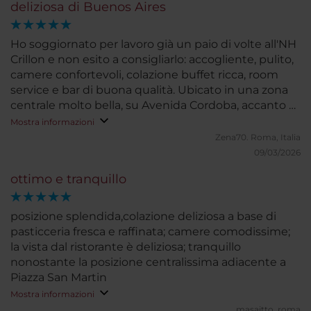
deliziosa di Buenos Aires
Ho soggiornato per lavoro già un paio di volte all'NH
Crillon e non esito a consigliarlo: accogliente, pulito,
camere confortevoli, colazione buffet ricca, room
service e bar di buona qualità. Ubicato in una zona
centrale molto bella, su Avenida Cordoba, accanto a
palazzi molto eleganti e con accesso facile a zone
Mostra informazioni
con ristoranti di alto livello. Consiglierei anche per
Zena70.
Roma, Italia
soggiorni di piacere :)
09/03/2026
ottimo e tranquillo
posizione splendida,colazione deliziosa a base di
pasticceria fresca e raffinata; camere comodissime;
la vista dal ristorante è deliziosa; tranquillo
nonostante la posizione centralissima adiacente a
Piazza San Martin
Mostra informazioni
masaitto.
roma