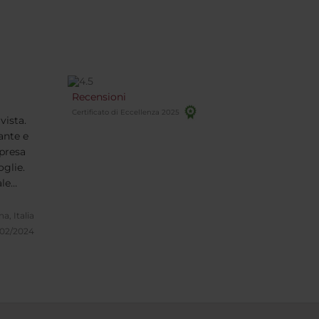
Recensioni
Certificato di Eccellenza 2025
vista.
ante e
presa
glie.
ale
 anche
e
a, Italia
/02/2024