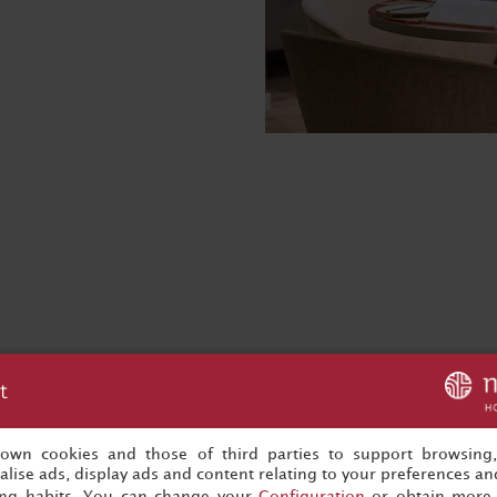
t
rima colazione a buffet
equilibrato e salutare. Il
s own cookies and those of third parties to support browsing
lise ads, display ads and content relating to your preferences and
resca, dolci, affettati,
ing habits. You can change your
Configuration
or obtain more 