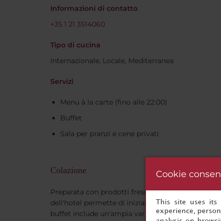
Informazioni di contatto
+35 1 21 3514060
Tipo di cucina
Internazionale, Locale, Mediterranea
Servizi
Menu à la carte (fino alle 22:00)
Buffet
Sala per pranzi e cene privati
Colazione
Cookie consen
Preparata con prodotti freschi ogni mattina, la p
dell'hotel permette di iniziare la giornata in modo 
This site uses it
experience, persona
buffet include un'ampia varietà di succhi di frutta f
analysis on brows