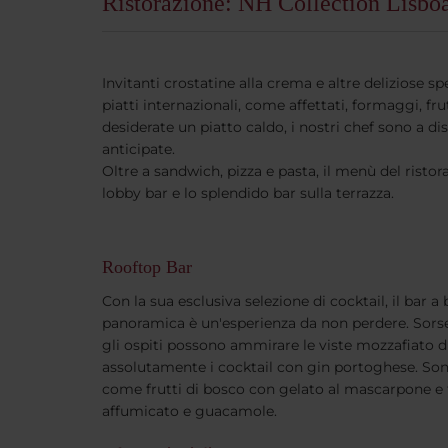
Ristorazione: NH Collection Lisbo
Invitanti crostatine alla crema e altre deliziose 
piatti internazionali, come affettati, formaggi, f
desiderate un piatto caldo, i nostri chef sono a di
anticipate.
Oltre a sandwich, pizza e pasta, il menù del risto
lobby bar e lo splendido bar sulla terrazza.
Rooftop Bar
Con la sua esclusiva selezione di cocktail, il bar a
panoramica è un'esperienza da non perdere. Sorse
gli ospiti possono ammirare le viste mozzafiato d
assolutamente i cocktail con gin portoghese. Sono
come frutti di bosco con gelato al mascarpone e 
affumicato e guacamole.