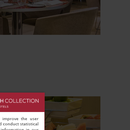
, improve the user
 conduct statistical
information in our