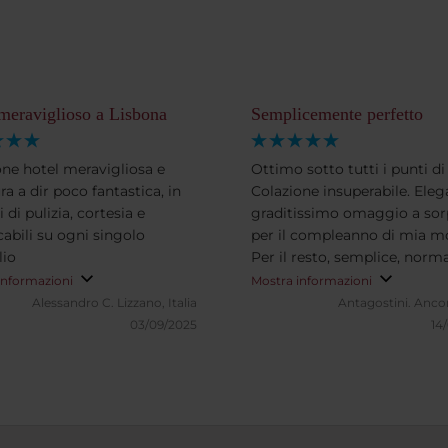
meraviglioso a Lisbona
Semplicemente perfetto
one hotel meravigliosa e
Ottimo sotto tutti i punti di 
ra a dir poco fantastica, in
Colazione insuperabile. Eleg
 di pulizia, cortesia e
graditissimo omaggio a sor
abili su ogni singolo
per il compleanno di mia mo
lio
Per il resto, semplice, norm
standard NH Collection, che
informazioni
Mostra informazioni
a Lisbona non tradisce le su
Alessandro C.
Lizzano, Italia
Antagostini.
Ancon
tradizioni.
03/09/2025
14