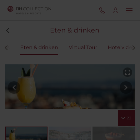
Eten & drinken
ents
Eten & drinken
Virtual Tour
Hotelvideo
22