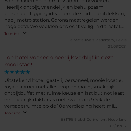
Aan te raden hotel om Lissabon te bezoeken.
Heerlijk ontbijt, vriendelijk en behulpzaam
personeel. Ligging ideaal om de stad te ontdekken,
nabij metro station. Corona maatregelen werden
nageleefd. We voelden ons echt veilig in dit hotel.
Prachtig uitzicht over Lissabon vanaf de bar waar ze
Toon info
heerlijke cocktails schenken. Kamers zijn ok maar
albertlauwers.
Zedelgem, België
probeer een kamer met uitzicht want onze kamer
29/09/2021
keek op een binnenmuur. De kamers met uitzicht
Top hotel voor een heerlijk verblijf in deze
waren jammer genoeg allemaal bezet.
mooi stad!
Uitstekend hotel, gastvrij personeel, mooie locatie,
royale kamer met alles erop en eraan, smakelijk
ontbijtbuffet met ruime keuze en last but not least
een heerlijk dakterras met zwembad! Ook de
vergaderruimte op de 10e verdieping heeft mij
geïnspireerd. Ik kom graag nog een keer terug!
Toon info
B8179ENrobd.
Gorinchem, Nederland
03/11/2017