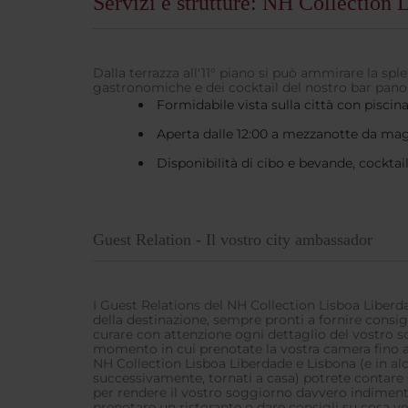
Servizi e strutture: NH Collection
Dalla terrazza all'11° piano si può ammirare la spl
gastronomiche e dei cocktail del nostro bar pan
Formidabile vista sulla città con pisci
Aperta dalle 12:00 a mezzanotte da ma
Disponibilità di cibo e bevande, cocktail
Guest Relation - Il vostro city ambassador
I Guest Relations del NH Collection Lisboa Liber
della destinazione, sempre pronti a fornire consig
curare con attenzione ogni dettaglio del vostro s
momento in cui prenotate la vostra camera fino a
NH Collection Lisboa Liberdade e Lisbona (e in alc
successivamente, tornati a casa) potrete contare
per rendere il vostro soggiorno davvero indimentic
prenotare un ristorante o dare consigli su cosa ved