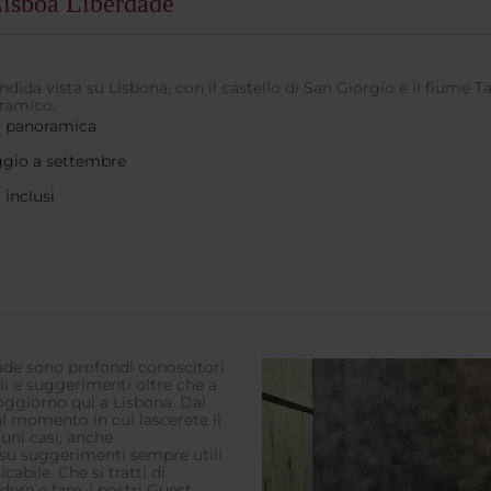
 Lisboa Liberdade
endida vista su Lisbona, con il castello di San Giorgio e il fiume 
oramico.
na panoramica
ggio a settembre
 inclusi
dade sono profondi conoscitori
li e suggerimenti oltre che a
oggiorno qui a Lisbona. Dal
l momento in cui lascerete il
uni casi, anche
 su suggerimenti sempre utili
abile. Che si tratti di
ere e fare, i nostri Guest