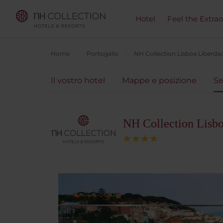
Hotel
Feel the Extra
Home
Portogallo
NH Collection Lisboa Liberda
Il vostro hotel
Mappe e posizione
Se
NH Collection Lisb