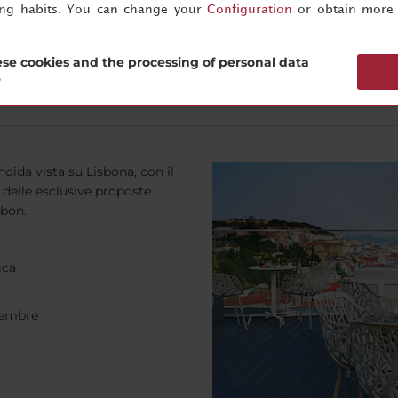
ing habits. You can change your
Configuration
or obtain more 
se cookies and the processing of personal data
?
ndida vista su Lisbona, con il
a delle esclusive proposte
sbon.
ica
tembre