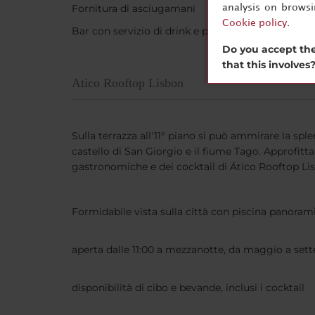
Fornitura di asciugamani
analysis on brows
Cookie policy
.
Bar con servizio di drink e pasti leggeri
Do you accept the
that this involves
Atico Rooftop Lisbon
Sulla terrazza all'11° piano si può ammirare la sple
castello di San Giorgio e il fiume Tago. Approfitt
gastronomiche e dei cocktail di Ático Rooftop Li
Formidabile vista sulla città con piscina panoram
aperta dalle 11:00 a mezzanotte, da maggio a set
disponibilità di cibo e bevande, inclusi i cocktail