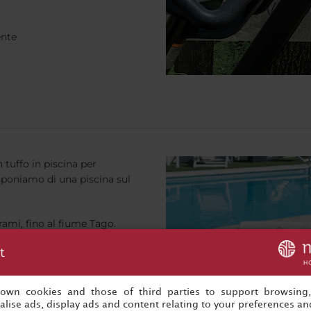
ente
tuffo in piscina per
isponiamo di una piscina sul
ami, fino al fiume Tago.
t
s own cookies and those of third parties to support browsing
lise ads, display ads and content relating to your preferences and