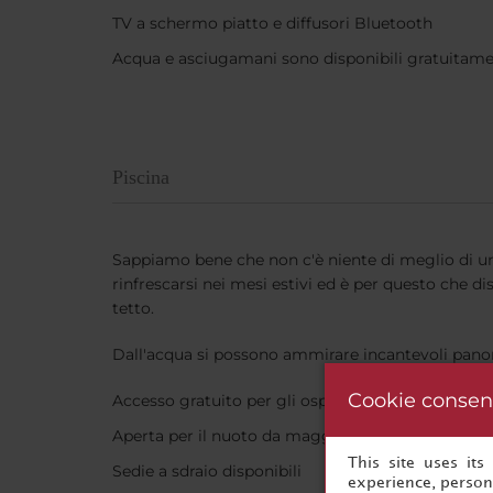
TV a schermo piatto e diffusori Bluetooth
Acqua e asciugamani sono disponibili gratuitam
Piscina
Sappiamo bene che non c'è niente di meglio di un 
rinfrescarsi nei mesi estivi ed è per questo che d
tetto.
Dall'acqua si possono ammirare incantevoli panor
Cookie consen
Accesso gratuito per gli ospiti
Aperta per il nuoto da maggio a settembre
This site uses it
Sedie a sdraio disponibili
experience, persona