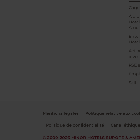
Corpo
À pro
Hotel
Amer
Enter
Hotel
Actio
inves
RSE e
Empl
Salle
Mentions légales
Politique relative aux coo
Politique de confidentialité
Canal éthiqu
© 2000-2026
MINOR HOTELS EUROPE & AME