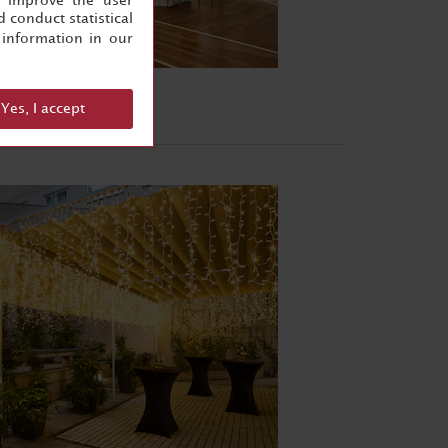
, improve the user
 conduct statistical
information in our
Yes, I accept