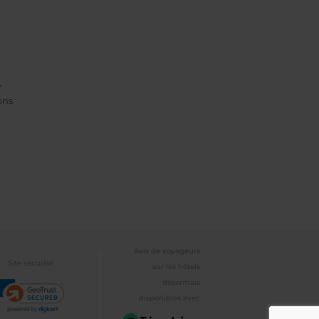
Y
ons
Avis de voyageurs
Site sécurisé
sur les hôtels
désormais
disponibles avec