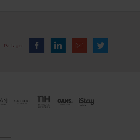
y bien
cha).
in
Partager