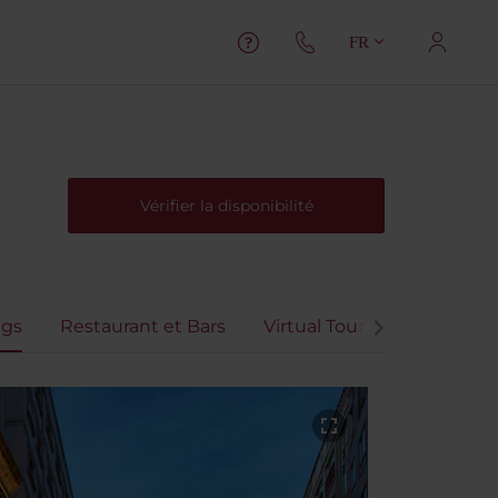
FR
Vérifier la disponibilité
gs
Restaurant et Bars
Virtual Tour
Avis client