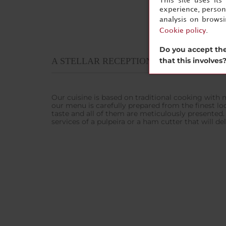
This site uses it
experience, persona
analysis on brows
Cookie policy
.
Do you accept the
that this involves
A STELLAR RECEPTION
Our cuisine is based on traditional cooking with
our menu is carefully prepared from the finest loc
taste and all of them are meticulously presented.
services of a pulpeira or a ham cutter that will de