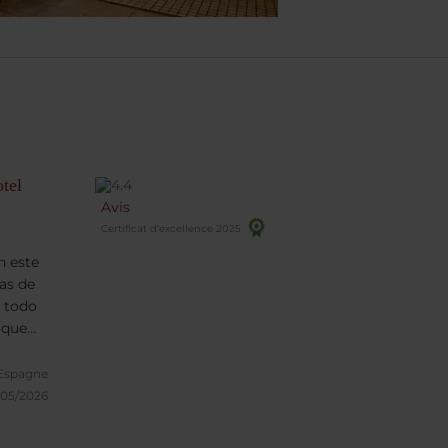
tel
Avis
Certificat d’excellence 2025
n este
as de
e todo
 que
ciones
 Espagne
itorio
/05/2026
 además
as