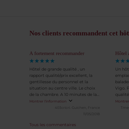
Nos clients recommandent cet hôt
A fortement recommander
Hôtel 
Hôtel de grande qualité , un
Un hôt
rapport qualité/prix excellent, la
emplac
gentillesse du personnel et la
balader
situation au centre ville. Le choix
Vigo. P
de la chambre. A 10 minutes de la
qualité
gare ou taxi pas cher. Nous
irrépr
Montrer l'information
Montrer
reviendrons.
403cricri.
Guichen, France
Tme
11/05/2018
Tous les commentaires