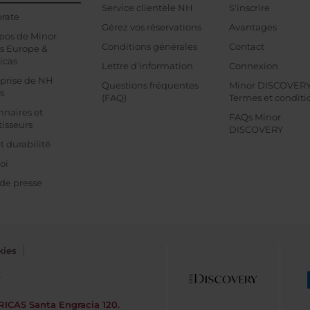
Service clientèle NH
S'inscrire
rate
Gérez vos réservations
Avantages
pos de Minor
Conditions générales
Contact
s Europe &
icas
Lettre d’information
Connexion
prise de NH
Questions fréquentes
Minor DISCOVER
s
(FAQ)
Termes et conditi
nnaires et
FAQs Minor
tisseurs
DISCOVERY
t durabilité
oi
 de presse
kies
e
RICAS
Santa Engracia 120.