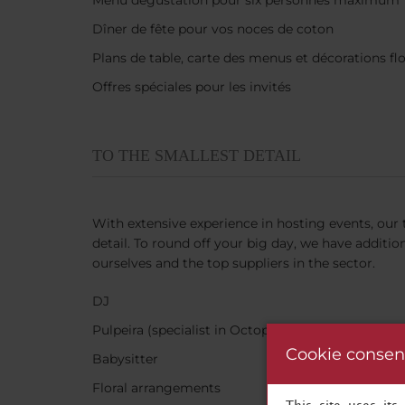
Menu dégustation pour six personnes maximum
Dîner de fête pour vos noces de coton
Plans de table, carte des menus et décorations fl
Offres spéciales pour les invités
TO THE SMALLEST DETAIL
With extensive experience in hosting events, our 
detail. To round off your big day, we have additio
ourselves and the top suppliers in the sector.
DJ
Pulpeira (specialist in Octopus) and Ham Carver
Cookie consen
Babysitter
Floral arrangements