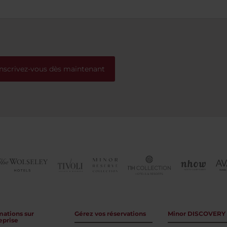
excelentes; y el baño limpio 
mantenido (sobre todo la du
Volveré a hospedarme allí, s
dudas.
Inscrivez-vous dès maintenant
mations sur
Gérez vos réservations
Minor DISCOVERY
eprise