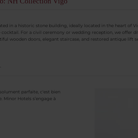
o: NH Collection Vigo
ted in a historic stone building, ideally located in the heart of 
 cocktail. For a civil ceremony or wedding reception, we offer
autiful wooden doors, elegant staircase, and restored antique lift
T
bsolument parfaite, c'est bien
e. Minor Hotels s’engage à