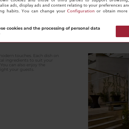
s own cookies and those of third parties to support browsing
lise ads, display ads and content relating to your preferences and
ing habits. You can change your
Configuration
or obtain more 
se cookies and the processing of personal data
?
 modern touches. Each dish on
al ingredients to suit your
 You can also enjoy the
light your guests.