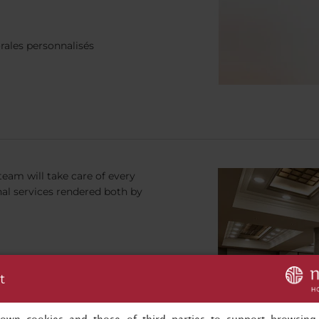
orales personnalisés
team will take care of every
nal services rendered both by
t