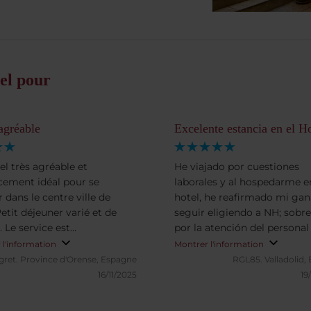
el pour
agréable
Excelente estancia en el Ho
el très agréable et
He viajado por cuestiones
ement idéal pour se
laborales y al hospedarme e
 dans le centre ville de
hotel, he reafirmado mi gan
etit déjeuner varié et de
seguir eligiendo a NH; sobr
. Le service est
por la atención del personal
ochable, je recommande.
allí trabaja y por las instala
 l'information
Montrer l'information
en general. La habitación es
gret.
Province d'Orense, Espagne
RGL85.
Valladolid,
espaciosa, limpia y con escr
16/11/2025
19
para trabajar por la noche;
la cama cómoda y almohad