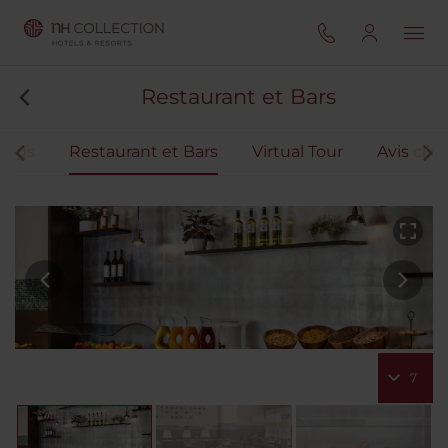
Restaurant et Bars
ings
Restaurant et Bars
Virtual Tour
Avis clie
7