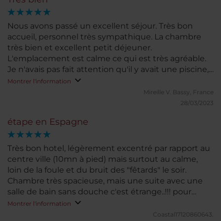
Nous avons passé un excellent séjour. Très bon
accueil, personnel très sympathique. La chambre
très bien et excellent petit déjeuner.
L'emplacement est calme ce qui est très agréable.
Je n'avais pas fait attention qu'il y avait une piscine,
ce qui est bien agréable après une journée de
Montrer l'information
marche dans la ville.
Mireille V.
Bassy, France
28/03/2023
étape en Espagne
Très bon hotel, légèrement excentré par rapport au
centre ville (10mn à pied) mais surtout au calme,
loin de la foule et du bruit des "fêtards" le soir.
Chambre très spacieuse, mais une suite avec une
salle de bain sans douche c'est étrange..!!! pour
cette qualité d'hôtel. Parties communes spacieuses;
Montrer l'information
Petit déjeuner copieux, mais pain industriel..!!!
Coastal17120860643.