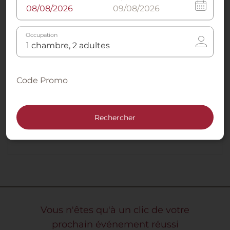
des dîners de gala et des cocktails.
Occupation
Services pour évènements spéciaux
En les informant à l'avance, notre personnel
Code Promo
sera heureux de vous aider pour toute
question sur les services de restauration, le
transport en provenance de l'aéroport ou de
Rechercher
la gare ferroviaire, les services d'hôtesses,
etc.
Vous n'êtes qu'à un clic de votre
prochain événement réussi