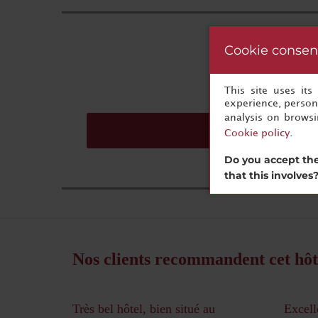
Cookie consen
This site uses it
experience, persona
analysis on brows
Demandez un devi
Cookie policy
.
Do you accept the
that this involves
Nos clients recommandent cet hôt
Très bel hôtel, bien situé au
Excell