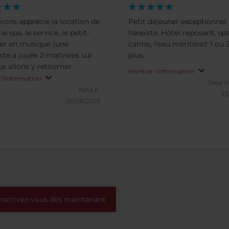
vons apprécie la location de
Petit déjeuner exceptionnel 
 le spa, le service, le petit-
harpiste. Hôtel reposant, sp
er en musique (une
calme, l'eau mériterait 1 ou 
iste a jouée 2 matinées sur
plus.
us allons y retourner.
Montrer l'information
 l'information
Greg H
Nina K.
23
08/08/2025
Inscrivez-vous dès maintenant