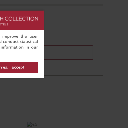
, improve the user
 conduct statistical
information in our
cteristiques des salles
Yes, I accept