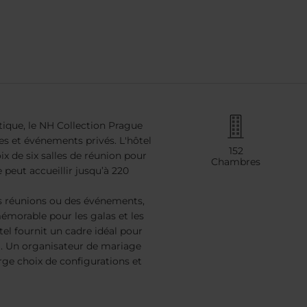
tique, le NH Collection Prague
ces et événements privés. L'hôtel
152
x de six salles de réunion pour
Chambres
 peut accueillir jusqu’à 220
es réunions ou des événements,
mémorable pour les galas et les
tel fournit un cadre idéal pour
. Un organisateur de mariage
rge choix de configurations et