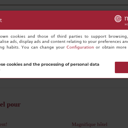
Vous n'êtes qu'à un clic de votre prochain événement réussi
t
Commencez à préparer dès maintenant !
s own cookies and those of third parties to support browsing
lise ads, display ads and content relating to your preferences and
ing habits. You can change your
Configuration
or obtain more 
s
Cará
se cookies and the processing of personal data
?
el pour
ent!
Magnifique hôtel