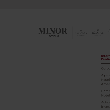
Infor
l’entr
Corpo
À pro
Hotel
Amer
Enter
Hotel
Actio
inves