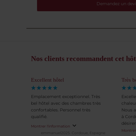
Demandez un devi
Nos clients recommandent cet hôt
Excellent hôtel
Très b
Emplacement exceptionnel. Très
Excelle
bel hôtel avec des chambres très
chaleu
confortables. Personnel très
Nous a
qualifié.
à Cordo
désire
Montrer l'information
vers c
Montrer
emmanuel2025.
Cordoue, Espagne