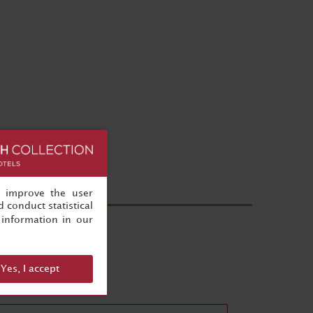
, improve the user
 conduct statistical
information in our
Yes, I accept