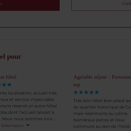
s
Cará
el pour
on hôtel
Agréable séjour - Personne
top
nte localisation, accueil très
reux et service impeccable.
Très bon hôtel bien placé au
vions réservé un autre hôtel
du quartier historique de C
ba dont l'accueil laissait à
mais néanmoins au calme.
r. Nous nous sommes tourné
Nombreux patios et lieux
et hôtel NH et nous avons eu
 l'information
communs au sein de l'hotel.