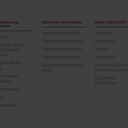
mations sur
Gérez vos réservations
Minor DISCOVERY
eprise
Service clientèle NH
S'inscrire
rate
Gérez vos réservations
Avantages
pos de Minor
Conditions générales
Contact
s Europe &
icas
Lettre d’information
Connexion
prise de NH
Questions fréquentes
Minor DISCOVER
s
(FAQ)
Termes et conditi
nnaires et
FAQs Minor
tisseurs
DISCOVERY
t durabilité
oi
 de presse