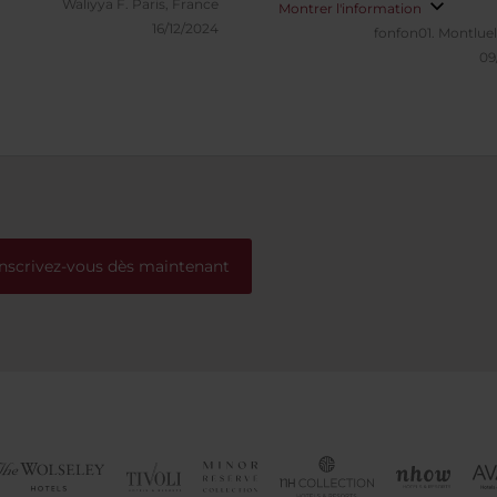
 ! Nous venions pour notre
Waliyya F.
Paris, France
Montrer l'information
 de noce, la période étant
16/12/2024
fonfon01.
Montluel
touristique, nous avons eu
09
à un upgrade. La chambre
as très grande mais la salle
n est spacieuse. Nous avons
u différer notre check-out
heure afin de pouvoir nous
ser au moins pour notre
. Tout est fait pour que nous
ntons à l'aise. Merci à toute
Inscrivez-vous dès maintenant
e.