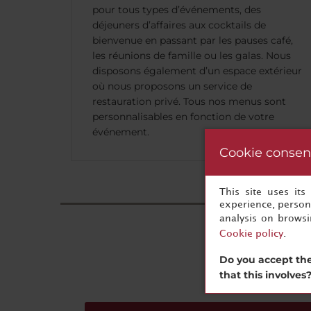
pour tous types d’événements, des
déjeuners d’affaires aux cocktails de
bienvenue en passant par les pauses café,
les réunions de famille ou les galas. Nous
disposons également d’un espace extérieur
où nous proposons un service de
restauration privé. Tous nos menus sont
personnalisables en fonction de votre
événement.
Cookie consen
This site uses it
experience, persona
analysis on brows
Cookie policy
.
Do you accept the
that this involves