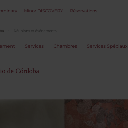
ordinary
Minor DISCOVERY
Réservations
oba
Réunions et événements
cement
Services
Chambres
Services Spéciaux
io de Córdoba