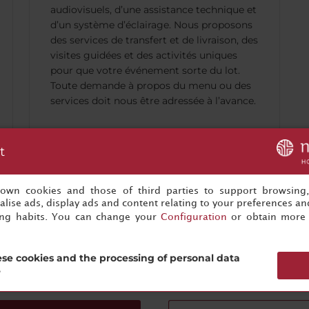
audiovisuels, d’une assistance technique et
d’un système d’éclairage. Nous proposons
des services de transfert et de livraison, des
visites guidées et des activités uniques
pour que votre événement sorte du lot.
Toute demande à propos du menu ou des
services doit nous être adressée à l’avance.
t
s own cookies and those of third parties to support browsing
lise ads, display ads and content relating to your preferences and
ing habits. You can change your
Configuration
or obtain more 
Vous n'êtes qu'à un clic de votre prochain événement réussi
se cookies and the processing of personal data
Commencez à préparer dès maintenant !
?