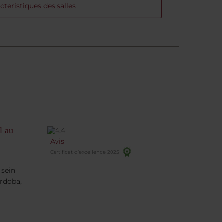
cteristiques des salles
l au
Avis
Certificat d’excellence 2025
 sein
ordoba,