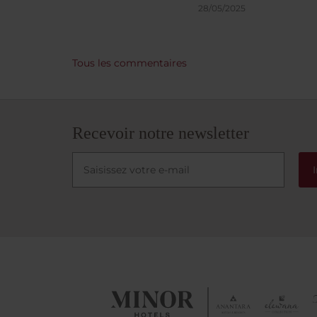
raison
28/05/2025
voyage
moins 
droit 
Tous les commentaires
n'est p
de bai
même p
d'une 
organi
Recevoir notre newsletter
départ
nous se
l'équip