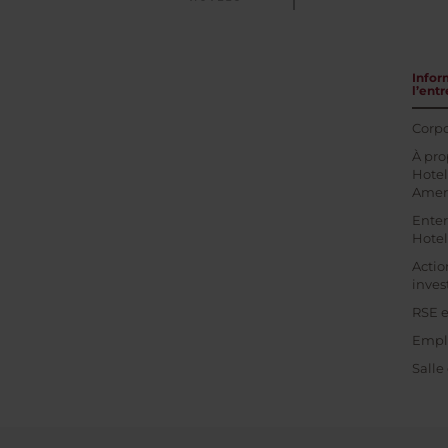
Infor
l’entr
Corpo
À pro
Hotel
Amer
Enter
Hotel
Actio
inves
RSE e
Empl
Salle