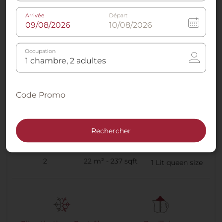
Arrivée
Départ
Occupation
Code Promo
Superior Room with View Queen
Rechercher
2
22 m² - 237 sqft
1
Lit queen size