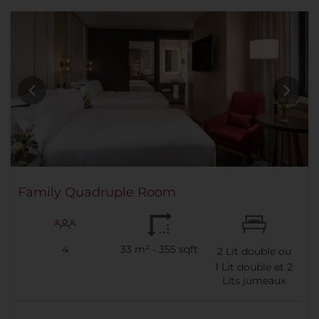
Family Quadruple Room
4
33 m² - 355 sqft
2
Lit double ou
1
Lit double et
2
Lits jumeaux