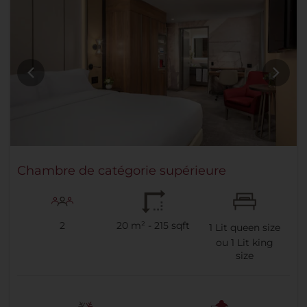
Chambre de catégorie supérieure
2
20 m² - 215 sqft
1
Lit queen size
ou
1
Lit king
size