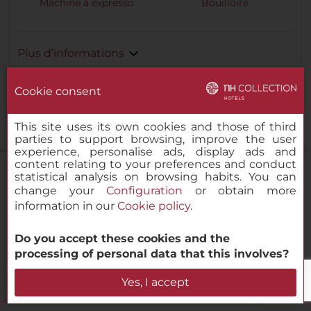
Machine à expresso
Bouilloire
Plus d’informations
Cookie consent
Réservez maintenant
This site uses its own cookies and those of third
parties to support browsing, improve the user
experience, personalise ads, display ads and
content relating to your preferences and conduct
statistical analysis on browsing habits. You can
change your
Configuration
or obtain more
information in our
Cookie policy
.
NH Collection New York Madison
Avenue
Do you accept these cookies and the
processing of personal data that this involves?
Vérifier la disponibilité
Yes, I accept