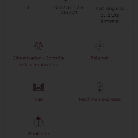
2
20-22 m² - 215-
1
Lit king size
236 sqft
ou
2
Lits
jumeaux
Climatisation - Contrôle
Peignoir
de la climatisation
Vue
Machine à expresso
Bouilloire