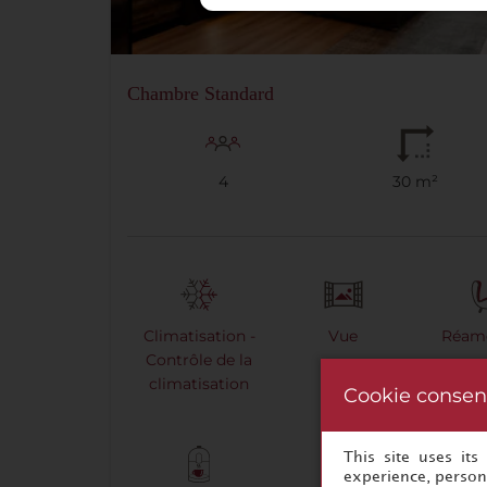
Chambre Standard
4
30 m²
Climatisation -
Vue
Réam
Contrôle de la
climatisation
Cookie consen
This site uses it
experience, persona