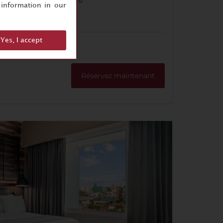
ine à
Bouilloire
information in our
esso
Yes, I accept
Réservez maintenant