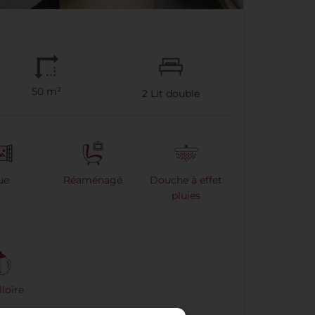
50 m²
2
Lit double
ue
Réaménagé
Douche à effet
pluies
loire