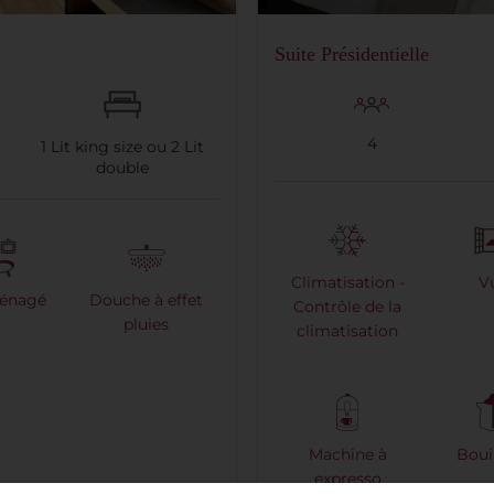
Suite Présidentielle
4
1
Lit king size ou
2
Lit
double
Climatisation -
V
énagé
Douche à effet
Contrôle de la
pluies
climatisation
Machine à
Bouil
expresso