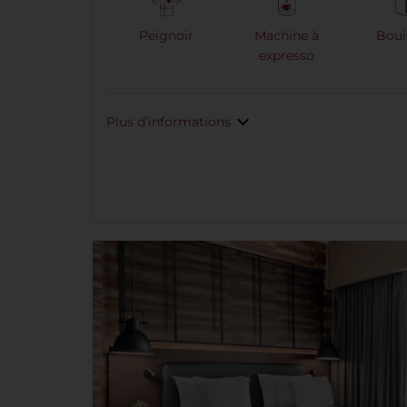
Peignoir
Machine à
Boui
expresso
Plus d’informations