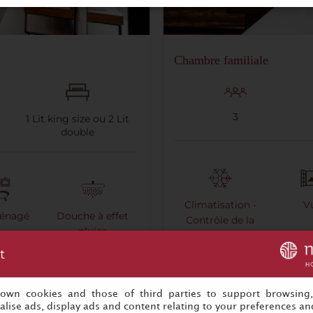
Chambre familiale
3
1
Lit king size ou
2
Lit
double
Climatisation -
V
énagé
Douche à effet
Contrôle de la
pluies
climatisation
t
s own cookies and those of third parties to support browsing
lise ads, display ads and content relating to your preferences and