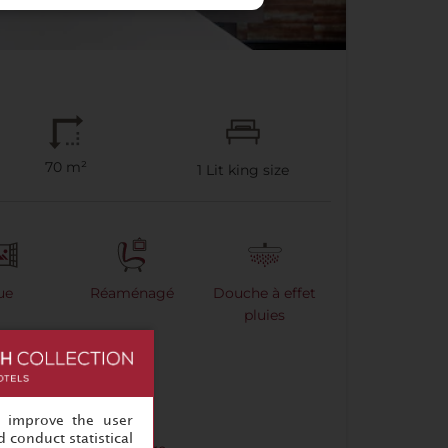
70 m²
1
Lit king size
ue
Réaménagé
Douche à effet
pluies
, improve the user
 conduct statistical