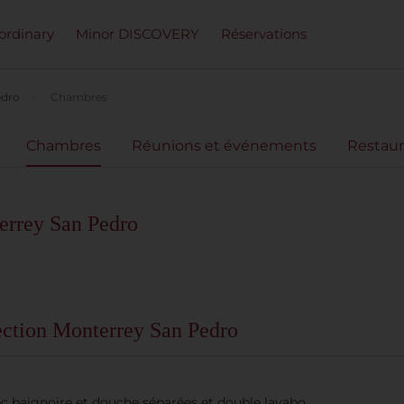
ordinary
Minor DISCOVERY
Réservations
edro
Chambres
Chambres
Réunions et événements
Restaur
errey San Pedro
ction Monterrey San Pedro
c baignoire et douche séparées et double lavabo.