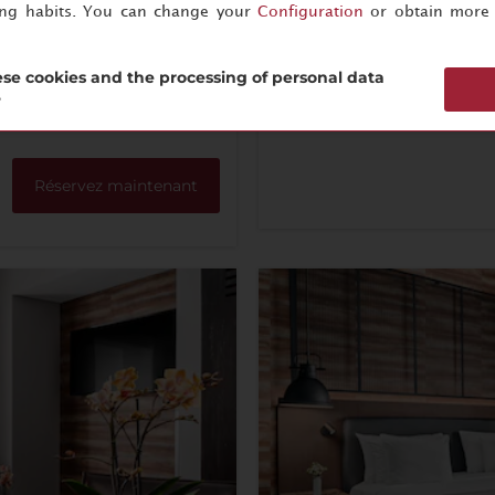
Peignoir
Mach
ing habits. You can change your
Configuration
or obtain more 
gnoir
expr
se cookies and the processing of personal data
?
Plus d’informations
Réservez maintenant