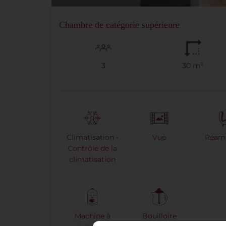
Chambre de catégorie supérieure
3
30 m²
Climatisation -
Vue
Réam
Contrôle de la
climatisation
Machine à
Bouilloire