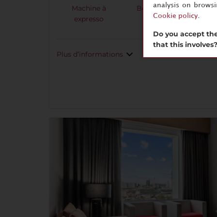
analysis on brows
Machine à
Bouilloire
Pei
Cookie policy
.
expresso
Do you accept the
that this involves
Plus d’informations