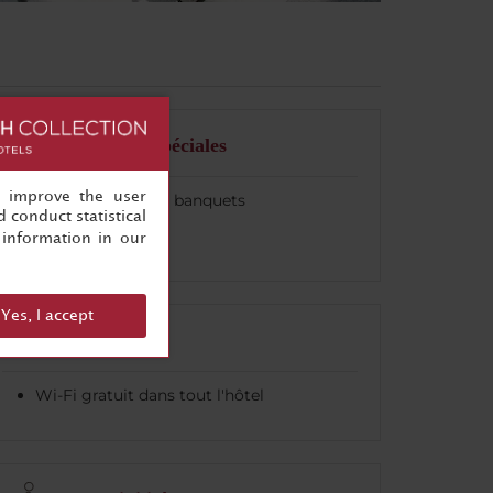
Occasions spéciales
, improve the user
Installations pour banquets
 conduct statistical
Mariages
information in our
Yes, I accept
Internet
Wi-Fi gratuit dans tout l'hôtel