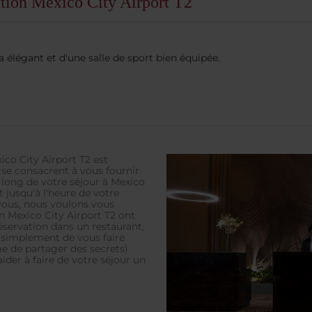
ction Mexico City Airport T2
a élégant et d'une salle de sport bien équipée.
ico City Airport T2 est
 se consacrent à vous fournir
u long de votre séjour à Mexico
 jusqu'à l'heure de votre
vous, nous voulons vous
n Mexico City Airport T2 ont
 réservation dans un restaurant,
 simplement de vous faire
me de partager des secrets)
aider à faire de votre séjour un