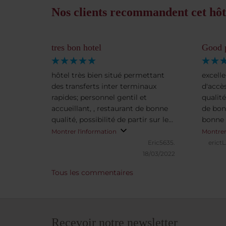
Nos clients recommandent cet hôt
tres bon hotel
Good p
hôtel très bien situé permettant
excell
des transferts inter terminaux
d'accè
rapides; personnel gentil et
qualité
accueillant, , restaurant de bonne
de bon
qualité, possibilité de partir sur le
bonne 
centre ville rapide, une adresse a
2, res
Montrer l'information
Montrer
connaitre
qualité
Eric5635.
erict
de 5H0
18/03/2022
Tous les commentaires
Recevoir notre newsletter