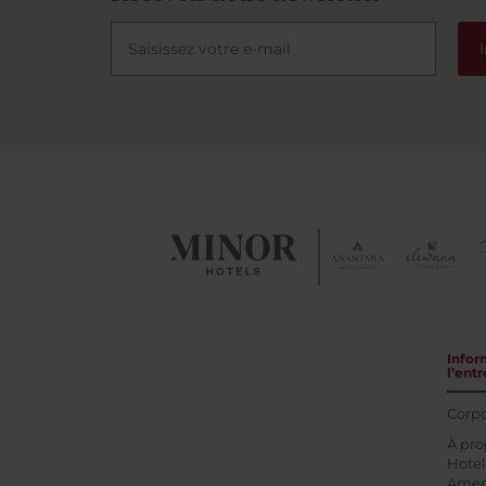
Infor
l’entr
Corpo
À pro
Hotel
Amer