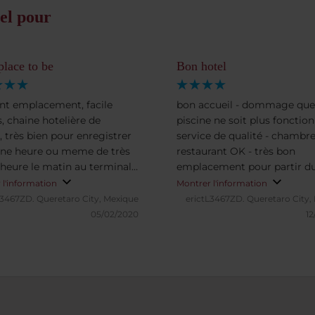
el pour
lace to be
Bon hotel
ent emplacement, facile
bon accueil - dommage que
s, chaine hotelière de
piscine ne soit plus fonction
, très bien pour enregistrer
service de qualité - chambre
ne heure ou meme de très
restaurant OK - très bon
heure le matin au terminal
emplacement pour partir d
tauration variée et de bonne
terminal 2 ou prendre l'aéro
 l'information
Montrer l'information
, bon petit dejeuner a partir
pour aller eu terminal 1
L3467ZD.
Queretaro City, Mexique
erictL3467ZD.
Queretaro City,
0 le matin - prix trop élevé
05/02/2020
12