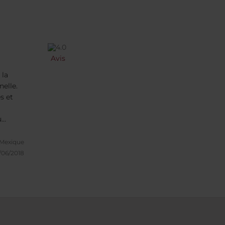
Avis
 la
nelle.
s et
u
train
 Mexique
/06/2018