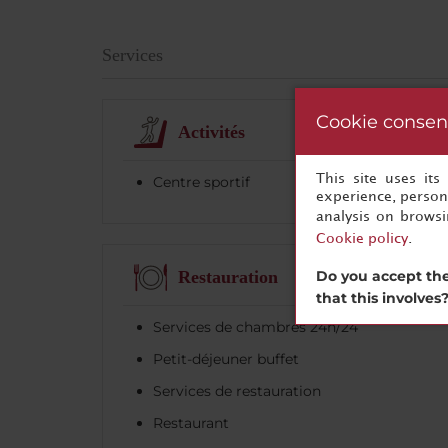
Services
Cookie consen
Activités
This site uses it
Centre sportif
experience, persona
analysis on brows
Cookie policy
.
Do you accept the
Restauration
that this involves
Services de chambres 24h/24
Petit-déjeuner buffet
Services de restauration
Restaurant