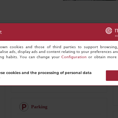
t
Affaires
s own cookies and those of third parties to support browsing
Matériel audiovisuel
lise ads, display ads and content relating to your preferences and
Location de matériel audiovisuel
ing habits. You can change your
Configuration
or obtain more 
Espace de travail / Centre d’affaires
se cookies and the processing of personal data
Pauses-café
?
Installations pour conférence
Parking