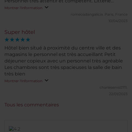
Personnel très attentif et compétent. Litterie
redoutable pour vois faire sombrer dans un profond
Montrer l'information
sommeil....coin piscine très agréable et spacieux
romeoadangalicia.
Paris, France
avec bar. Proche autovia A7 permettant de se
10/04/2023
déplacer facilement. Idéal travail et loisirs.
Super hôtel
Hôtel bien situé à proximité du centre ville et des
magasins le personnel est très accueillant Petit
déjeuner copieux avec un personnel très agréable
Les chambres sont très spacieuses la salle de bain
très bien
Montrer l'information
charlesems0711.
22/01/2023
Tous les commentaires