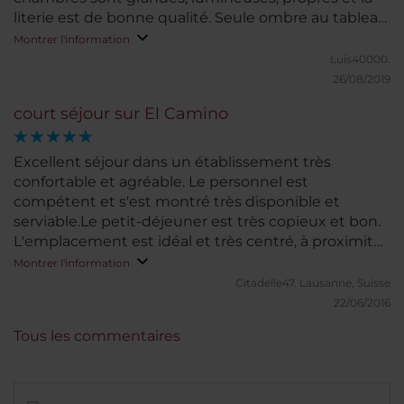
literie est de bonne qualité. Seule ombre au tableau,
le parking est trop cher.
Montrer l'information
Luis40000.
26/08/2019
court séjour sur El Camino
Excellent séjour dans un établissement très
confortable et agréable. Le personnel est
compétent et s'est montré très disponible et
serviable.Le petit-déjeuner est très copieux et bon.
L'emplacement est idéal et très centré, à proximité
de la place du marché.
Montrer l'information
Citadelle47.
Lausanne, Suisse
22/06/2016
Tous les commentaires