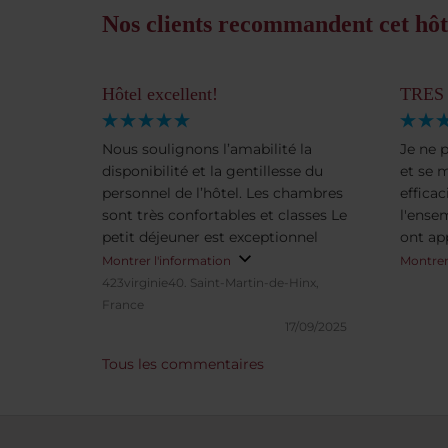
Nos clients recommandent cet hôt
Hôtel excellent!
TRES
Nous soulignons l’amabilité la
Je ne 
disponibilité et la gentillesse du
et se 
personnel de l’hôtel. Les chambres
efficac
sont très confortables et classes Le
l'ense
petit déjeuner est exceptionnel
ont ap
rendre 
Montrer l'information
Montrer
agréab
423virginie40.
Saint-Martin-de-Hinx,
plaisir
France
Hambou
17/09/2025
dabs c
Tous les commentaires