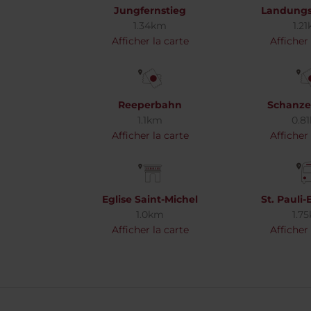
Jungfernstieg
Landung
1.34km
1.2
Afficher la carte
Afficher 
Reeperbahn
Schanzen
1.1km
0.8
Afficher la carte
Afficher 
Eglise Saint-Michel
St. Pauli-
1.0km
1.7
Afficher la carte
Afficher 