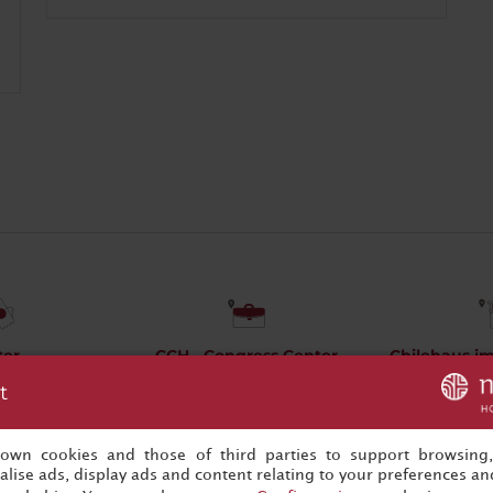
ter
CCH - Congress Center
Chilehaus im
3km
Hamburg
2.
t
la carte
0.94km
Affiche
Afficher la carte
s own cookies and those of third parties to support browsing
lise ads, display ads and content relating to your preferences and