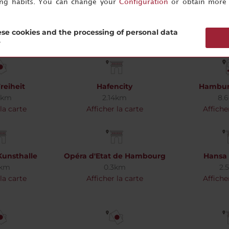
ing habits. You can change your
Configuration
or obtain more 
onnaden
Dockland (Fischereihafen)
Le hall phil
9km
2.99km
1.
se cookies and the processing of personal data
la carte
Afficher la carte
Affiche
?
reiheit
Hafencity
Hamburg
4km
2.14km
8.
la carte
Afficher la carte
Affiche
unsthalle
Opéra d'Etat de Hambourg
Hansa 
7km
0.3km
2.
la carte
Afficher la carte
Affiche