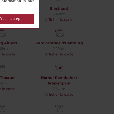
information in our
armonique Elbe
Elbstrand
85km
5.42km
Yes, I accept
r la carte
Afficher la carte
 Airport
Gare centrale d'Hamburg
66km
2.29km
r la carte
Afficher la carte
Theater
Horner Rennbahn /
51km
Freizeitpark
r la carte
7.34km
Afficher la carte