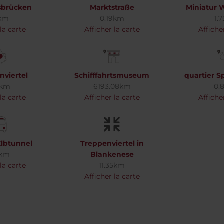
sbrücken
Marktstraße
Miniatur 
1km
0.19km
1.
la carte
Afficher la carte
Affiche
viertel
Schifffahrtsmuseum
quartier S
1km
6193.08km
0.
la carte
Afficher la carte
Affiche
Elbtunnel
Treppenviertel in
5km
Blankenese
la carte
11.35km
Afficher la carte