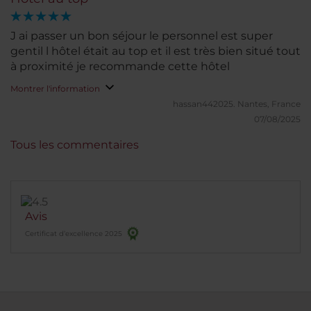
arrive. In summary, this is much more than just a
hotel: it is a warm and charming place with a true
J ai passer un bon séjour le personnel est super
soul, where you instantly feel at home. We
gentil l hôtel était au top et il est très bien situé tout
thoroughly enjoyed our stay and would not hesitate
à proximité je recommande cette hôtel
to return. Highly recommended! ⭐⭐⭐⭐⭐
Montrer l'information
hassan442025.
Nantes, France
07/08/2025
Tous les commentaires
Avis
Certificat d’excellence 2025