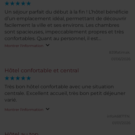
Un séjour parfait du début à la fin ! L’hôtel bénéficie
d’un emplacement idéal, permettant de découvrir
facilement la ville et ses environs. Les chambres
sont spacieuses, impeccablement propres et très
confortables. Quant au personnel, il est
remarquable : accueillant, attentionné et toujours
Montrer l'information
prêt à rendre service avec le sourire. Tout est pensé
839fatimak.
pour que l’on se sente bien dès son arrivée. En
01/06/2026
résumé, c’est bien plus qu’un simple hôtel : c’est un
Hôtel confortable et central
lieu chaleureux, plein de charme et d’âme, où l’on se
sent véritablement chez soi. Nous y reviendrons
avec grand plaisir et le recommandons sans
Très bon hôtel confortable avec une situation
hésitation. A perfect stay from start to finish! The
centrale. Excellent accueil, très bon petit déjeuner
hotel is ideally located, making it easy to explore the
varié.
city and its surroundings. The rooms are spacious,
Montrer l'information
spotless, and very comfortable. The staff is
infoA6871TN.
exceptional—friendly, attentive, and always willing
01/01/2026
to help with a smile. Everything is designed to
make guests feel welcome from the moment they
Hôtel au top