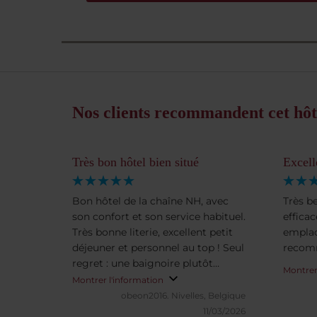
Nos clients recommandent cet hôt
Très bon hôtel bien situé
Excell
Bon hôtel de la chaîne NH, avec
Très b
son confort et son service habituel.
efficac
Très bonne literie, excellent petit
emplac
déjeuner et personnel au top ! Seul
recomm
regret : une baignoire plutôt
Montrer
qu’une douche italienne.
Montrer l'information
obeon2016.
Nivelles, Belgique
11/03/2026