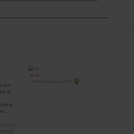
Avis
Certificat d’excellence 2025
fo sur
se) et
iterie
cet
ur de
 c'est
, France
/09/2025