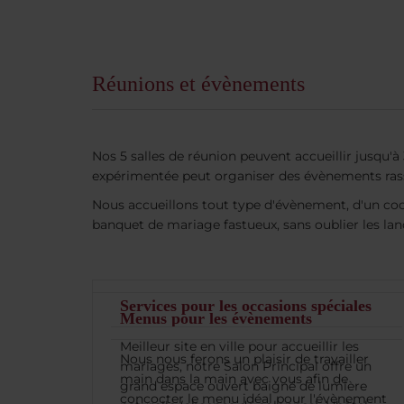
Réunions et évènements
Nos 5 salles de réunion peuvent accueillir jusqu'
expérimentée peut organiser des évènements rass
Nous accueillons tout type d'évènement, d'un coc
banquet de mariage fastueux, sans oublier les la
Services pour les occasions spéciales
Menus pour les évènements
Meilleur site en ville pour accueillir les
Nous nous ferons un plaisir de travailler
mariages, notre Salon Principal offre un
main dans la main avec vous afin de
grand espace ouvert baigné de lumière
concocter le menu idéal pour l'évènement