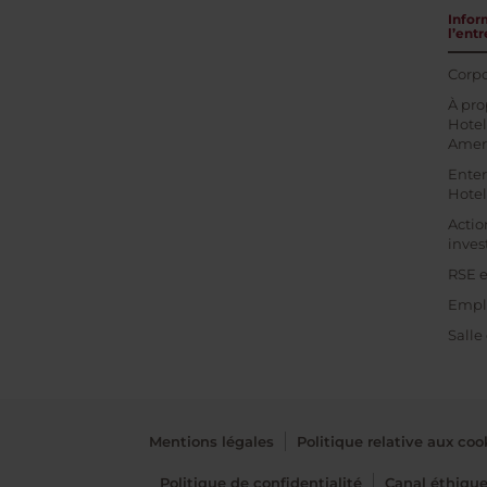
Infor
l’entr
Corpo
À pro
Hotel
Amer
Enter
Hotel
Actio
inves
RSE e
Empl
Salle
Mentions légales
Politique relative aux coo
Politique de confidentialité
Canal éthiqu