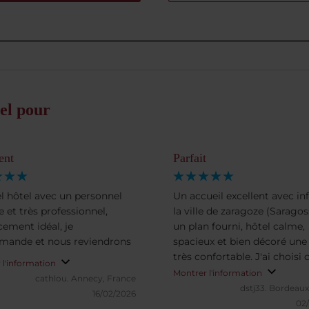
el pour
ent
Parfait
el hôtel avec un personnel
Un accueil excellent avec in
e et très professionnel,
la ville de zaragoze (Saragos
ement idéal, je
un plan fourni, hôtel calme,
ande et nous reviendrons
spacieux et bien décoré une l
très confortable. J'ai choisi 
 l'information
hôtel a quelques pas du coe
Montrer l'information
cathlou.
Annecy, France
la ville pour être au calme et
dstj33.
Bordeaux
16/02/2026
réussi. Je recommande très
02