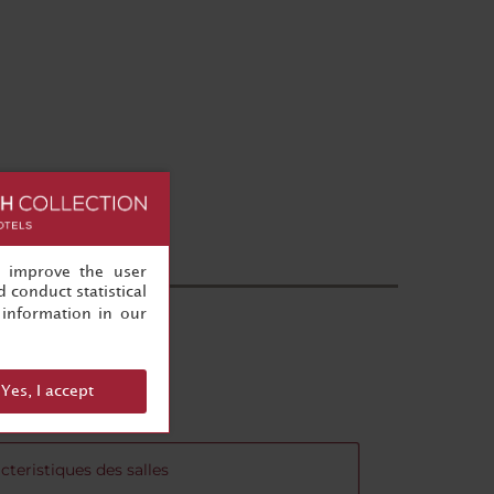
, improve the user
 conduct statistical
information in our
Yes, I accept
cteristiques des salles