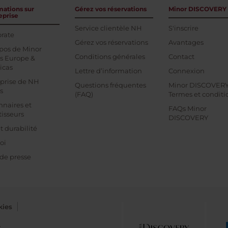
mations sur
Gérez vos réservations
Minor DISCOVERY
eprise
Service clientèle NH
S'inscrire
rate
Gérez vos réservations
Avantages
pos de Minor
Conditions générales
Contact
s Europe &
icas
Lettre d’information
Connexion
prise de NH
Questions fréquentes
Minor DISCOVER
s
(FAQ)
Termes et conditi
nnaires et
FAQs Minor
tisseurs
DISCOVERY
t durabilité
oi
 de presse
kies
e