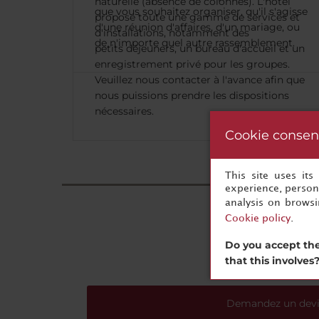
naturelle (absence de colonnes). L'hôtel
que vous souhaitez organiser, qu'il s'agisse
propose toute une gamme de services et
d'une réunion d'affaires, d'un mariage, ou
d'installations, notamment des
de n'importe quel autre rassemblement.
petits déjeuners, un bureau d'accueil et un
enregistrement privé pour les groupes.
Veuillez nous contacter à l'avance afin que
nous puissions prendre les dispositions
nécessaires.
Cookie consen
This site uses it
experience, persona
analysis on brows
Cookie policy
.
Do you accept the
that this involves
Demandez un devi