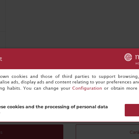
t
s own cookies and those of third parties to support browsing
lise ads, display ads and content relating to your preferences and
ing habits. You can change your
Configuration
or obtain more 
Vous n'êtes qu'à un clic de votre prochain événement réussi
se cookies and the processing of personal data
Commencez à préparer dès maintenant !
?
s
Cará