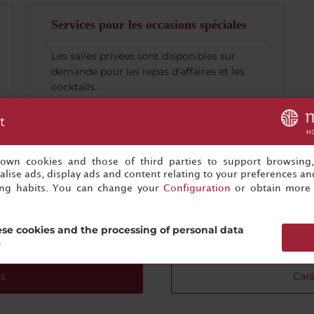
Services pour les occasions spéciales
Les salles privées sont disponibles sur
demande pour les repas d'affaires et les
cocktails.
t
s own cookies and those of third parties to support browsing
lise ads, display ads and content relating to your preferences and
ing habits. You can change your
Configuration
or obtain more 
Vous n'êtes qu'à un clic de votre prochain événement réussi
Commencez à préparer dès maintenant !
se cookies and the processing of personal data
?
s
Cará