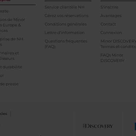
Service clientèle NH
S'inscrire
rate
Gérez vos réservations
Avantages
pos de Minor
Conditions générales
Contact
s Europe &
icas
Lettre d’information
Connexion
prise de NH
Questions fréquentes
Minor DISCOVER
s
(FAQ)
Termes et conditi
nnaires et
FAQs Minor
tisseurs
DISCOVERY
t durabilité
oi
 de presse
kies
e