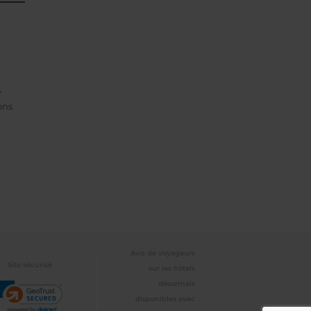
Y
ons
Avis de voyageurs
Site sécurisé
sur les hôtels
désormais
disponibles avec