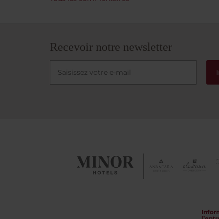
marcha
l’hôtel
restau
sûremen
et du 
Recevoir notre newsletter
Infor
l’entr