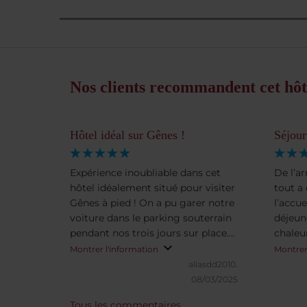
Nos clients recommandent cet hôt
Hôtel idéal sur Gênes !
Séjour
Expérience inoubliable dans cet
De l’ar
hôtel idéalement situé pour visiter
tout a 
Gênes à pied ! On a pu garer notre
l’accue
voiture dans le parking souterrain
déjeune
pendant nos trois jours sur place.
chaleu
Notre chambre avait une vue
être tr
Montrer l'information
Montrer
magnifique sur le port ! Le petit-
L’hôte
aliasdd2010.
déjeuner buffet est excellent et
rapidem
08/03/2025
vous cale jusqu’au soir !
Gênes ,
Tous les commentaires