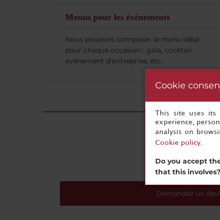
Menus pour les évènements
Nous pouvons composer le menu idéal
pour chaque occasion : gala, cocktail,
évènement d'entreprise, etc.
Cookie consen
This site uses it
experience, persona
analysis on brows
Cookie policy
.
Do you accept the
that this involves
Demandez un devi