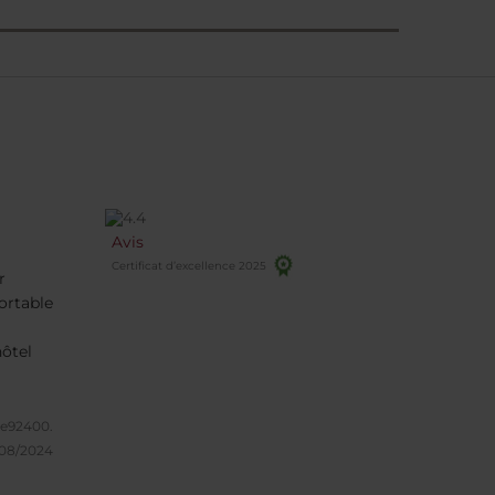
Avis
Certificat d’excellence 2025
r
ortable
hôtel
se92400.
/08/2024