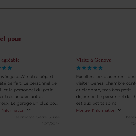
el pour
 agréable
Visite à Genova
rivée jusqu’à notre départ
Excellent emplacement pou
été parfait. Le personnel de
visiter Gênes, chambre conf
il et le personnel du petit-
et élégante, très bon petit
r très accueillant et
déjeuner. Le personnel de l 
reux. Le garage un plus pour
est aux petits soins
anquille durant le séjour!
 l'information
Montrer l'information
l est bien situé pour accéder
sabmorga.
Sierre, Suisse
There
ent à la vieille ville de
26/11/2024
27
 ainsi qu’aux rues