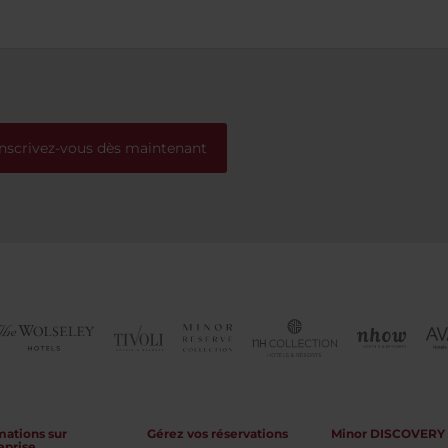
ndes. Dans les alentours de
, on trouve de très bons
rants. On reviendra
t pour profiter de la ville
bord de mer.
Inscrivez-vous dès maintenant
mations sur
Gérez vos réservations
Minor DISCOVERY
eprise