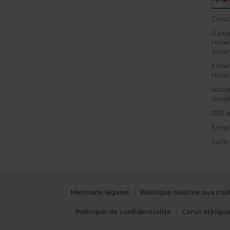
Corpo
À pro
Hotel
Amer
Enter
Hotel
Actio
inves
RSE e
Empl
Salle
Mentions légales
Politique relative aux coo
Politique de confidentialité
Canal éthiqu