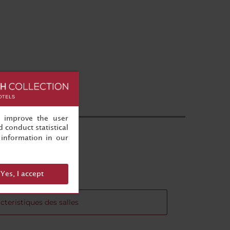
, improve the user
 conduct statistical
information in our
Yes, I accept
cteristiques des salles